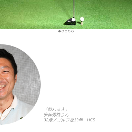
「教わる人」
安藤秀機さん
32歳／ゴルフ歴13年 HC5