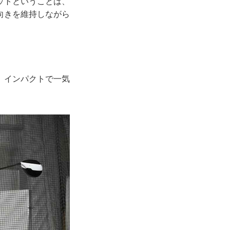
ットということは、
向きを維持しながら
、インパクトで一気