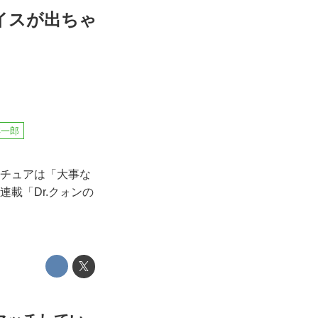
イスが出ちゃ
洋一郎
マチュアは「大事な
載「Dr.クォンの