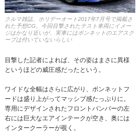
クルマ雑誌、ホリデーオート2017年7月号で掲載さ
れた予想CG。今回目撃されたテスト車両にイメー
ジはかなり近いが、実車にはボンネットのエアスク
ープは付いていないらしい
目撃した記者によれば、その姿はまさに異様
というほどの威圧感だったという。
ワイドな全幅はさらに広がり、ボンネットフ
ードは盛り上がってマッシブ感たっぷりに。
専用にデザインされたフロントバンパーの左
右には巨大なエアインテークが空き、奥には
インタークーラーが覗く。