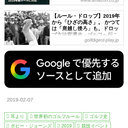
www.amazon.co.jp
2019-2020もアマゾン配送商品な
ら通常配送無料。
【ルール・ドロップ】2019年
から「ひざの高さ」。 かつて
は「肩越し後ろ」も。ドロッ
プ方法変遷史 - ゴルフへ行こ
golfdigest-play.jp
うWEB by ゴルフダイジェス
ト
新ルールが施行され、ドロップは
肩の高さからではなく、ひざの高
さからに変更になった。試合中に
戸惑うプロの姿が見られるなど、
まだまだ定着には時間がかかりそ
うだが、この「ドロップ」は時代
によってさまざまな方法が取られ
2019-02-07
てきた。ベテランには懐かしいそ
の方法をプレーバック。
耳より
世界初のゴルフルール
ゴルフ史
ボビー・ジョーンズ
2019
競技イベント