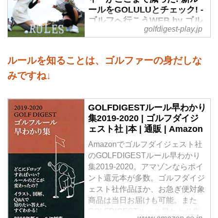
ールをGOLULUとチェック! -
ゴルフへ行こうWEB by ゴル
golfdigest-play.jp
フダイジェスト
2019年1月1日から新しいゴルフ
ルールがスタート。コースエリア
ルールを知ることは、ゴルファーの身だしな
の名称が変わったり、プレー時間
みですね↓
短縮のためなどに、さまざまな状
況でルールが変わりました。第2
回は知っておきたい「不要な罰の
GOLFDIGESTルール早わかり
削除」と「バンカーとペナルティ
集2019-2020 | ゴルフダイジ
ーエリア内の変更点」についてで
ェスト社 |本 | 通販 | Amazon
す!
Amazonでゴルフダイジェスト社
のGOLFDIGESTルール早わかり
集2019-2020。アマゾンならポイ
ント還元本が多数。ゴルフダイジ
ェスト社作品ほか、お急ぎ便対象
商品は当日お届けも可能。また
GOLFDIGESTルール早わかり集