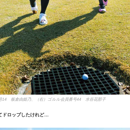
14 板倉由姫乃、（右）ゴルル会員番号44 水谷花那子
てドロップしたけれど…