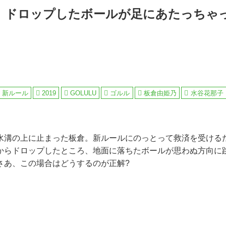
】ドロップしたボールが足にあたっちゃ
新ルール
2019
GOLULU
ゴルル
板倉由姫乃
水谷花那子
水溝の上に止まった板倉。新ルールにのっとって救済を受ける
からドロップしたところ、地面に落ちたボールが思わぬ方向に
さあ、この場合はどうするのが正解?