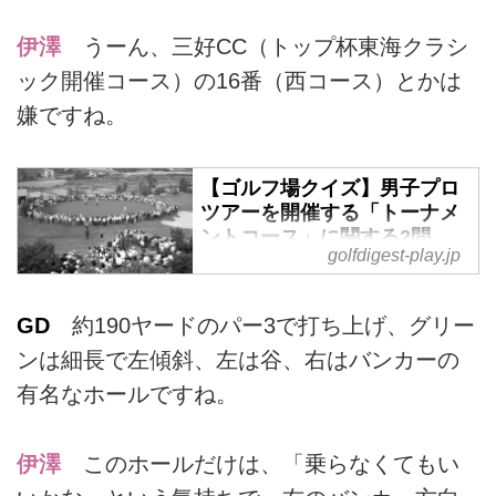
伊澤
うーん、三好CC（トップ杯東海クラシ
ック開催コース）の16番（西コース）とかは
嫌ですね。
【ゴルフ場クイズ】男子プロ
ツアーを開催する「トーナメ
ントコース」に関する2問。
golfdigest-play.jp
ゴルフ場検定 - ゴルフへ行こ
うWEB by ゴルフダイジェス
ト
GD
約190ヤードのパー3で打ち上げ、グリー
1973年に男子プロのツアー制度
ンは細長で左傾斜、左は谷、右はバンカーの
が成立してから45年。もっとも多
有名なホールですね。
い時には年間40試合以上、トータ
ルで400コース強のゴルフ場で男
子トーナメントが開催されてきま
伊澤
このホールだけは、「乗らなくてもい
した。冒頭の写真は中日クラウン