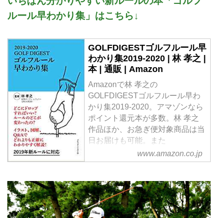
いちばん分かりやすい新ルールの本「ゴルフ
ルール早わかり集」はこちら↓
GOLFDIGESTゴルフルール早
わかり集2019-2020 | 林 孝之 |
本 | 通販 | Amazon
Amazonで林 孝之の
GOLFDIGESTゴルフルール早わ
かり集2019-2020。アマゾンなら
ポイント還元本が多数。林 孝之
作品ほか、お急ぎ便対象商品は当
日お届けも可能。また
GOLFDIGESTゴルフルール早わ
www.amazon.co.jp
かり集2019-2020もアマゾン配送
商品なら通常配送無料。