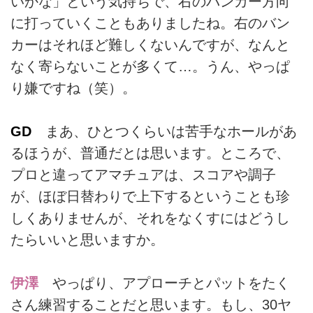
いかな」という気持ちで、右のバンカー方向
ズ開催当時のひとコマ。グリーン
をぐるっと囲むギャラリーが新鮮
に打っていくこともありましたね。右のバン
ですね。ちなみに2018年は23試
カーはそれほど難しくないんですが、なんと
合が日本のゴルフ場で開催。そう
なく寄らないことが多くて…。うん、やっぱ
いった「トーナメントコース」に
まつわるクイズです。
り嫌ですね（笑）。
GD
まあ、ひとつくらいは苦手なホールがあ
るほうが、普通だとは思います。ところで、
プロと違ってアマチュアは、スコアや調子
が、ほぼ日替わりで上下するということも珍
しくありませんが、それをなくすにはどうし
たらいいと思いますか。
伊澤
やっぱり、アプローチとパットをたく
さん練習することだと思います。もし、30ヤ