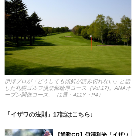
伊澤プロが「どうしても傾斜が読み切れない」と話
した札幌ゴルフ倶楽部輪厚コース（Vol.17)。ANAオ
ープン開催コース。（1番・411Y・P4）
「イザワの法則」17話はこちら↓
【通勤GD】伊澤利光「イザワ