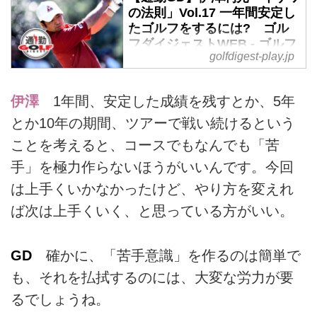
の法則」Vol.17 一年間安定し
たゴルフをするには? ゴル
フダイジェストWEB - ゴルフ
golfdigest-play.jp
へ行こうWEB by ゴルフダイ
ジェスト
1日で爆発的なスコアを出すのも
伊澤
1年間、安定した成績を残すとか、5年
プロの技術だが、1年間を通じ
とか10年の期間、ツアーで戦い続けるという
て、安定した成績を残すのもプロ
ことを考えると、コースでもなんでも「苦
ならではの技術。どうしたらそれ
が可能になるのだろうか。伊澤プ
手」を極力作らないほうがいいんです。今回
ロに聞いた。
は上手くいかなかったけど、やり方を変えれ
ば次は上手くいく、と思っている方がいい。
GD
確かに、「苦手意識」を作るのは簡単で
も、それを払拭するのには、大変な労力が要
るでしょうね。