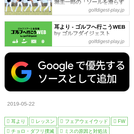
堀圭一郎の「ソールを滑らす
「あわよくば2オンか」なんて鼻
にはフィニッシュ大きく!」 -
息荒くFWを持ったら大ダフリし
golfdigest-play.jp
ゴルフへ行こうWEB by ゴル
て激チョロ……。そんなよくある
フダイジェスト
パターンを卒業するために、フェ
耳より - ゴルフへ行こうWEB
アウェイウッド名人の深堀圭一郎
200ヤードをしっかり飛ばして、
by ゴルフダイジェスト
プロが指導してくれた。
フェアウェイウッドを武器にする
golfdigest-play.jp
耳より の記事一覧 - 沖縄から北海
ための特別レッスン。前回はソー
道まで全国の国内ゴルフ旅行、ハ
ルを滑らせることの大切さを深堀
ワイ・北南米・英国・スコットラ
圭一郎プロが教えてくれました
ンド・欧州・タイ・マレーシアな
が、今回はその続編。ソールを滑
ど世界中の海外ゴルフ旅行をご案
らせるための実戦的なテクニック
内。ゴルフ場会員権の売買、ゴル
と練習ドリルをご紹介!
フダイジェストだけのお得なメン
バーシップ情報。初心者・アベレ
ージから上級者も楽しめる厳選ゴ
2019-05-22
ルフ特集を毎日配信。編集の目利
きが作るゴルフダイジェストの公
式総合サイト・ゴルフへ行こう
耳より
レッスン
フェアウェイウッド
FW
WEB by ゴルフダイジェスト
チョロ・ダフリ撲滅
ミスの原因と対処法