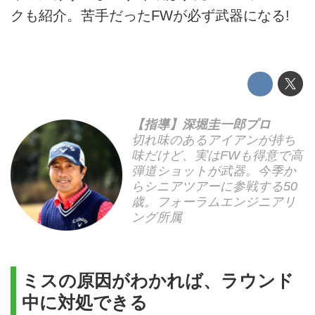
クも紹介。苦手だったFWが必ず武器になる!
【指導】深堀圭一郎プロ
切れ味のあるアイアンが持ち
味だけど、実はFWも得意で高
弾道ショットが武器。今季か
らシニアツアーに参戦する50
歳。フォーラムエンジニアリ
ング所属
ミスの原因がわかれば、ラウンド
中に対処できる