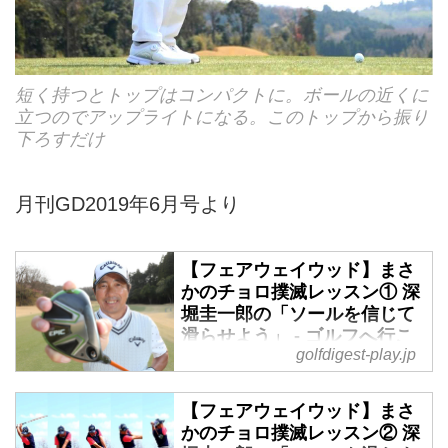
短く持つとトップはコンパクトに。ボールの近くに
立つのでアップライトになる。このトップから振り
下ろすだけ
月刊GD2019年6月号より
【フェアウェイウッド】まさ
かのチョロ撲滅レッスン① 深
堀圭一郎の「ソールを信じて
滑らせよう」 - ゴルフへ行こ
golfdigest-play.jp
うWEB by ゴルフダイジェス
ト
【フェアウェイウッド】まさ
パー5のティショットが上手くい
かのチョロ撲滅レッスン② 深
ってフェアウェイのいいライから