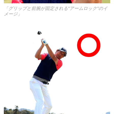
「グリップと前腕が固定される"アームロック"のイ
メージ」