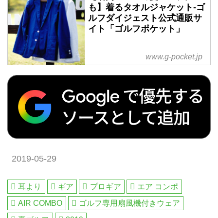
も】着るタオルジャケット-ゴ
ルフダイジェスト公式通販サ
イト「ゴルフポケット」
www.g-pocket.jp
夏ゴルフにぴったり!今治タオル
を使ったジャケットはまさに大人
の「着るタオル」!
GD×荻田縫製研究所×丸栄タオル
2019-05-29
ゴルフ場へどんな服装で行ってま
耳より
ギア
プロギア
エア コンポ
すか?ゴルフ場によってドレスコ
ードに違いはありますが、大きな
AIR COMBO
ゴルフ専用扇風機付きウェア
コンペや、クライアントとのゴル