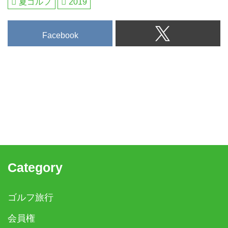
夏ゴルフ
2019
フ、名門と呼ばれるようなゴルフ
場へ行くなら、ジャケットを羽織
っていくのが安心。今回は暑い夏
Facebook
にも涼しげに着こなせる、大人
に...
Category
ゴルフ旅行
会員権