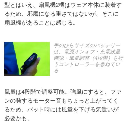
型とはいえ、扇風機2機はウェア本体に装着す
るため、邪魔になる重さではないが、そこに
扇風機があることは感じる。
手のひらサイズのバッテリー
は、電源オンオフ・充電残量
確認・風量調整（4段階）を行
うコントローラーを兼ねてい
る
風量は4段階で調整可能。強風にすると、ファ
ンの発するモーター音もちょっと上がってく
るため、パット時には風量を下げる気遣いが
必要かも。