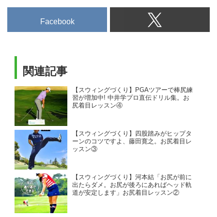
Facebook
関連記事
【スウィングづくり】PGAツアーで棒尻練
習が増加中! 中井学プロ直伝ドリル集。お
尻着目レッスン④
【スウィングづくり】四股踏みがヒップタ
ーンのコツですよ、藤田寛之。お尻着目レ
ッスン③
【スウィングづくり】河本結「お尻が前に
出たらダメ。お尻が後ろにあればヘッド軌
道が安定します」お尻着目レッスン②