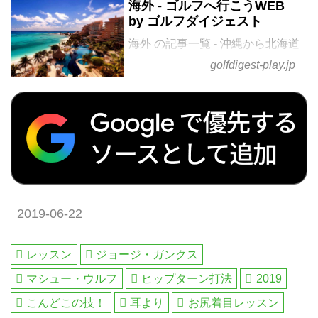
海外 - ゴルフへ行こうWEB
しいアスレチックなスウィング
by ゴルフダイジェスト
で、初優勝の後も上位争いを続け
海外 の記事一覧 - 沖縄から北海道
ている。そんな彼女もいちばん大
まで全国の国内ゴルフ旅行、ハワ
事にしているポイントは「お尻」
golfdigest-play.jp
イ・北南米・英国・スコットラン
だと話す。
ド・欧州・タイ・マレーシアなど
世界中の海外ゴルフ旅行をご案
内。ゴルフ場会員権の売買、ゴル
フダイジェストだけのお得なメン
バーシップ情報。初心者・アベレ
ージから上級者も楽しめる厳選ゴ
ルフ特集を毎日配信。編集の目利
きが作るゴルフダイジェストの公
2019-06-22
式総合サイト・ゴルフへ行こう
WEB by ゴルフダイジェスト
レッスン
ジョージ・ガンクス
マシュー・ウルフ
ヒップターン打法
2019
こんどこの技！
耳より
お尻着目レッスン