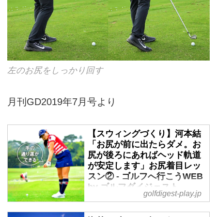
左のお尻をしっかり回す
月刊GD2019年7月号より
【スウィングづくり】河本結
「お尻が前に出たらダメ。お
尻が後ろにあればヘッド軌道
が安定します」お尻着目レッ
スン② - ゴルフへ行こうWEB
by ゴルフダイジェスト
golfdigest-play.jp
スウィング研究に人一倍熱心な河
本結プロ。現役の「日体大生」ら