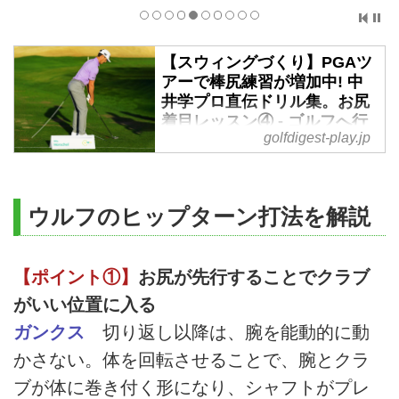
【スウィングづくり】PGAツ
アーで棒尻練習が増加中! 中
井学プロ直伝ドリル集。お尻
着目レッスン④ - ゴルフへ行
golfdigest-play.jp
こうWEB by ゴルフダイジェ
スト
「お尻着目レッスン」の4回目。
お尻の使い方は分かったけれど、
ウルフのヒップターン打法を解説
いまいちお尻がまだ使えないって
人に贈る「問題解決ドリル集」。
ぜひ実践してみてください。
【ポイント①】
お尻が先行することでクラブ
がいい位置に入る
ガンクス
切り返し以降は、腕を能動的に動
かさない。体を回転させることで、腕とクラ
ブが体に巻き付く形になり、シャフトがプレ