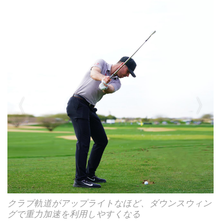
クラブ軌道がアップライトなほど、ダウンスウィン
シャフトクロスでヒールアップが特徴
グで重力加速を利用しやすくなる