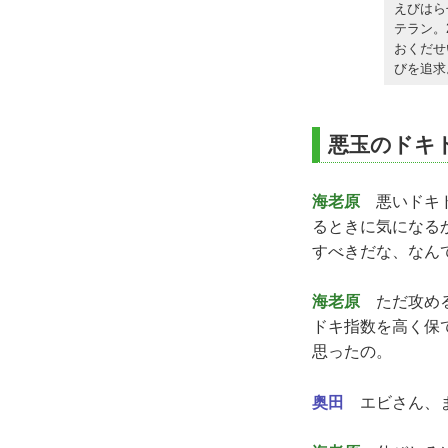
えびはら
テラン。
おくだせ
びを追求
悪玉のドキ
海老原
悪いドキド
るときに気になる
すべきだな、なん
海老原
ただ攻める
ドキ指数を高く保
思ったの。
奥田
エビさん、ま