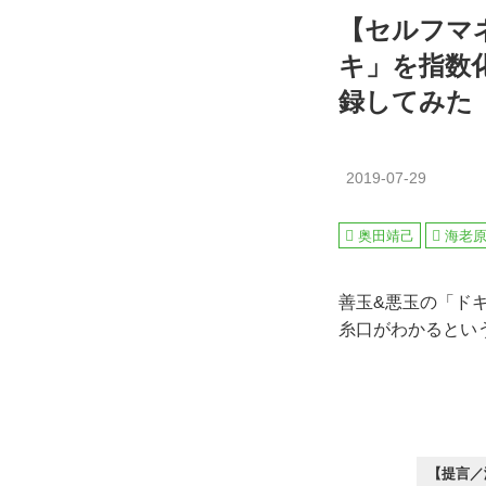
【セルフマ
キ」を指数
録してみた
2019-07-29
奥田靖己
海老
善玉&悪玉の「ド
糸口がわかるとい
【提言／