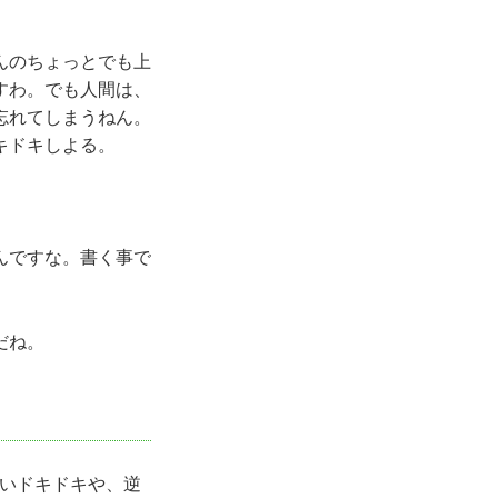
んのちょっとでも上
すわ。でも人間は、
忘れてしまうねん。
キドキしよる。
んですな。書く事で
だね。
いドキドキや、逆