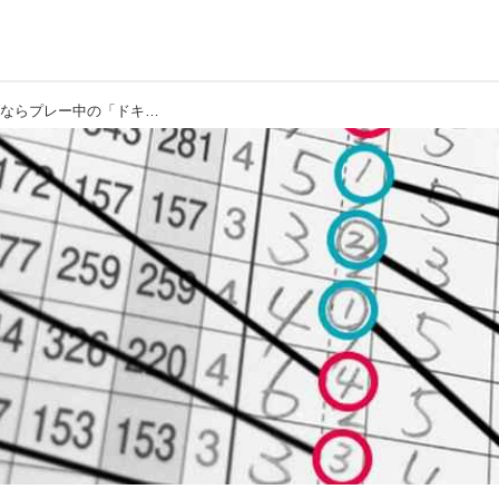
【セルフマネジメント】90を切りたいならプレー中の「ドキドキ」を指数化しよう!（後編）アマチュアのある日のゴルフを記録してみた