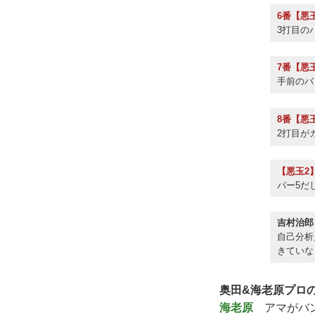
6番【悪
3打目の
7番【悪
手前のバ
8番【悪
2打目が
【悪玉2
パー5だ
吉村治郎
自己分析
きていな
奥田&海老原プロ
海老原
アマがバン