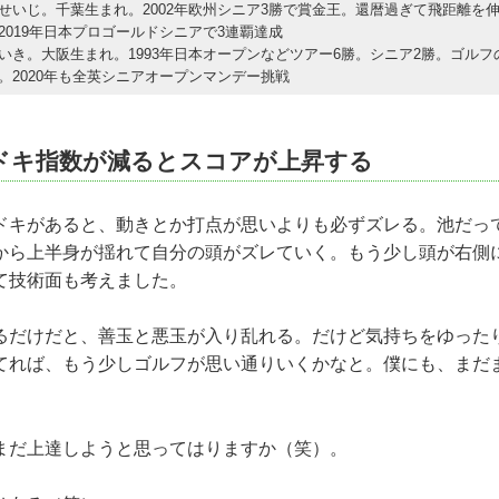
せいじ。千葉生まれ。2002年欧州シニア3勝で賞金王。還暦過ぎて飛距離を
2019年日本プロゴールドシニアで3連覇達成
いき。大阪生まれ。1993年日本オープンなどツアー6勝。シニア2勝。ゴルフ
。2020年も全英シニアオープンマンデー挑戦
ドキ指数が減るとスコアが上昇する
キがあると、動きとか打点が思いよりも必ずズレる。池だっ
から上半身が揺れて自分の頭がズレていく。もう少し頭が右側
て技術面も考えました。
だけだと、善玉と悪玉が入り乱れる。だけど気持ちをゆった
てれば、もう少しゴルフが思い通りいくかなと。僕にも、まだ
だ上達しようと思ってはりますか（笑）。