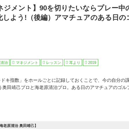
ネジメント】90を切りたいならプレー中
化しよう!（後編）アマチュアのある日の
原清治
マネジメント
レッスン
耳より
2019
キドキ指数」をホールごとに記録しておくことで、今の自分の
う奥田靖己プロと海老原清治プロ。ある日のアマチュアのゴル
海老原清治 奥田靖己】