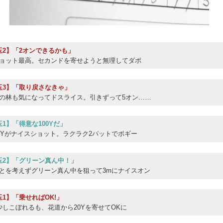
玉2】「2オンできるかも」
ョット最高。セカンドを寄せようと無理してダボ
玉3】「取り戻さなきゃ」
の林も気になってドスライス。引きずって5オン……
玉1】「得意な100Yだ」
00Yがナイスショット。ラクラク2パットでボギー
玉2】「グリーン真ん中！」
とを考えずグリーン真ん中を狙って3mにナイスオン
玉1】「乗せればOK!」
少しこぼれるも、花道から20Yを寄せてOKに