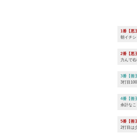
1番【悪
朝イチシ
2番【悪
力んで右
3番【善
3打目1
4番【善
余計なこ
5番【善
2打目は