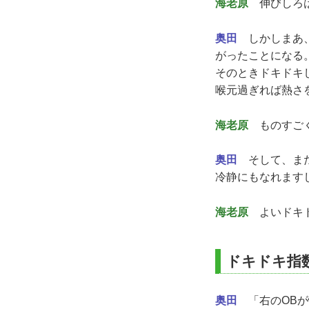
海老原
伸びしろは
奥田
しかしまあ、
がったことになる
そのときドキドキ
喉元過ぎれば熱さ
海老原
ものすごく
奥田
そして、また
冷静にもなれます
海老原
よいドキド
ドキドキ指
奥田
「右のOBが