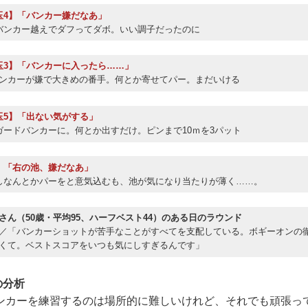
玉4】「バンカー嫌だなあ」
バンカー越えでダフってダボ。いい調子だったのに
玉3】「バンカーに入ったら……」
ンカーが嫌で大きめの番手。何とか寄せてパー。まだいける
玉5】「出ない気がする」
ガードバンカーに。何とか出すだけ。ピンまで10ｍを3パット
】「右の池、嫌だなあ」
しなんとかパーをと意気込むも、池が気になり当たりが薄く……。
さん（50歳・平均95、ハーフベスト44）のある日のラウンド
／「バンカーショットが苦手なことがすべてを支配している。ボギーオンの
くて。ベストスコアをいつも気にしすぎるんです」
の分析
カーを練習するのは場所的に難しいけれど、それでも頑張っ