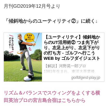
月刊GD2019年12月号より
「傾斜地からのユーティリティ②」に続く↓
【ユーティリティ】傾斜地か
らのUT活用術② つま先下が
り、左足上がり、左足下がり
の打ち方 - ゴルフへ行こう
WEB by ゴルフダイジェスト
【解説】河野晃一郎プロ
1981年生まれ。東洋大卒業後、
アメリカで武者修行し、07年に帰
golfdigest-play.jp
国してプロ入り。13年のマイナビ
ABCでツアー優勝経験を持つ
リズム＆バランスでスウィングをよくする横
【つま先下がり】手首を使わず体
の回転で振る
田英治プロの宮古島合宿はこちらから
河野 つま先下がりのラフは、つ