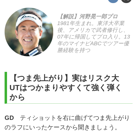
【解説】河野晃一郎プロ
1981年生まれ。東洋大卒業
後、アメリカで武者修行し、
07年に帰国してプロ入り。13
年のマイナビABCでツアー優
勝経験を持つ
【つま先上がり】実はリスク大
UTはつかまりやすくて強く弾く
から
GD
ティショットを右に曲げてつま先上がり
のラフにいったケースから聞きましょう。