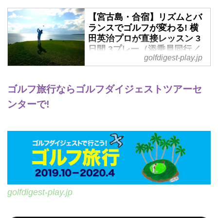
ま先上がりと比べれば、比較的打
ちやすいですよ。まずはハンドア
【宮古島・合宿】リズムとバ
ランスでゴルフが変わる! 横
ップ気味に構えます。そいて両腕
田英治プロが直接レッスン 3
と肩でできる三角形を崩さないよ
日間 3プレー（添乗員同行／
うに体の回転で振るイメージで
golfdigest-play.jp
一人予約可能） - ゴルフへ行
す。
こうWEB by ゴルフダイジェ
河野 体の回転を止めてはいけま
スト
せん。ダウンスウィングでは突っ
ゴルフ旅行ならゴルフダイジェストツアーセ
込まずに左の腰を思い切って回し
2020年1月26日～1月28日 羽田・
ンターで!
ましょう。傾斜地はスウィン...
中部・関空発着 添乗員同行 1名様
より受付沖縄本島の那覇から約
300キロに位置する宮古島。白い
砂浜、珊瑚礁の海、緑のターフ、
無料で通行できる絶景の橋、人気
の景勝地があり最高のディスティ
ネーションです。宮古島には18ホ
ールのゴルフコースが3つあり、
golfdigest-play.jp
今回の旅行では海沿いの絶景コー
スでラウンドレッスンが受けられ