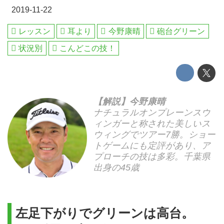
2019-11-22
レッスン
耳より
今野康晴
砲台グリーン
状況別
こんどこの技！
【解説】今野康晴
ナチュラルオンプレーンスウ
ィンガーと称された美しいス
ウィングでツアー7勝。ショー
トゲームにも定評があり、ア
プローチの技は多彩。千葉県
出身の45歳
左足下がりでグリーンは高台。