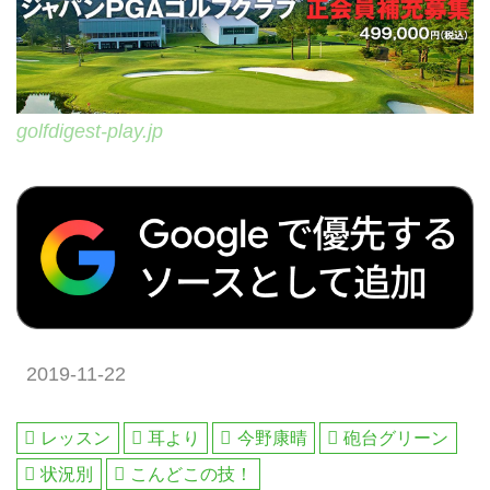
golfdigest-play.jp
2019-11-22
レッスン
耳より
今野康晴
砲台グリーン
状況別
こんどこの技！