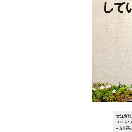
古江彩佳
2000年
●出身高