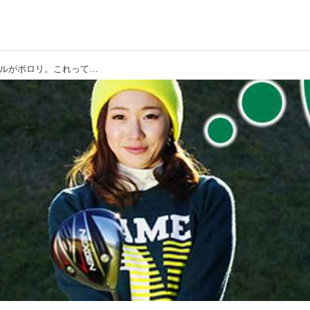
【新ルール】ワッグルでティからボールがポロリ。これって罰あり? なし?