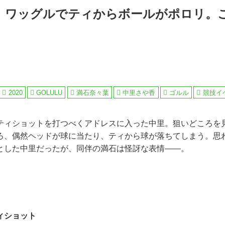
】ワッグルでティからボールがポロリ。
2020
GOLULU
満石奈々葉
中里さや香
ゴルル
競技イ
ティショットを打つべくアドレスに入った中里。狙いどころを
ろ、偶然ヘッドが球に当たり、ティから球が落ちてしまう。思
とした中里だったが、同伴の満石は怪訝な表情――。
ィショット