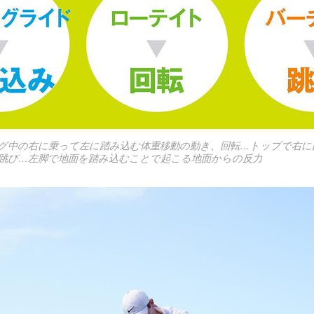
グ中の右に乗って左に踏み込む体重移動の動き、回転…トップで右に
跳び…左脚で地面を踏み込むことで起こる地面からの反力