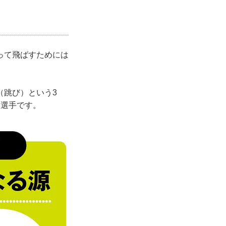
って飛ばすためには
（跳び）という3
な選手です。