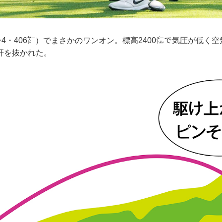
ー4・406㍎）でまさかのワンオン。標高2400㍍で気圧が低く
肝を抜かれた。