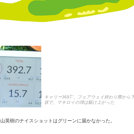
キャリー369㍎。フェアウェイ終わり際から
状で、マキロイの球は駆け上がった
松山英樹のナイスショットはグリーンに届かなかった。