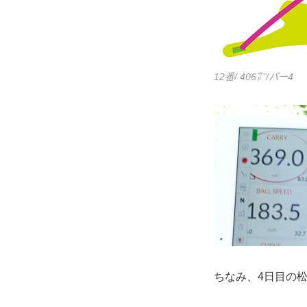
12番/ 406㍎/パー4
ちなみ、4日目の