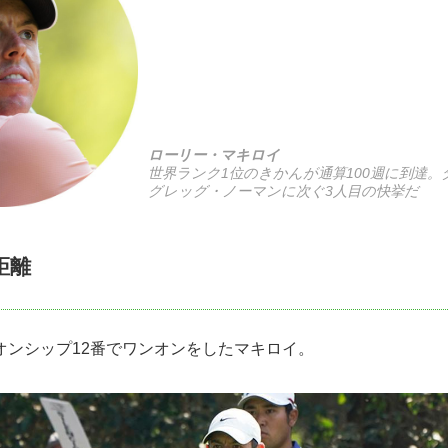
ローリー・マキロイ
世界ランク1位のきかんが通算100週に到達
グレッグ・ノーマンに次ぐ3人目の快挙だ
距離
オンシップ12番でワンオンをしたマキロイ。