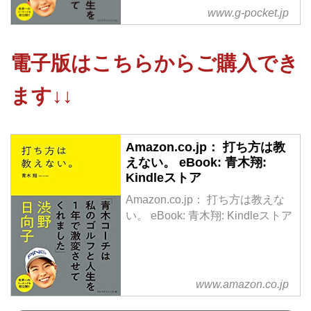
誕生！渋野日向子を指導したコー
www.g-pocket.jp
チ、青木翔が初めて公開する「世
界一の指導法」
電子版はこちらからご購入でき
青木コーチが実践するのは、
選手にすべてを教えようとする
ます↓↓
「ティーチング」ではなく、
選手自らに考えさせ、選手の成長
を促す「コーチング」。
Amazon.co.jp： 打ち方は教
ゴルフ上達だけではなく、仕事で
えない。 eBook: 青木翔:
部下を指導したり、
Kindleストア
子どもを育てる上でも役立ちま
す。
Amazon.co.jp： 打ち方は教えな
目標に向かって頑張っている、す
い。 eBook: 青木翔: Kindleストア
べての人に読んでほしい...
www.amazon.co.jp