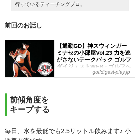
行っているティーチングプロ。
前回のお話し
【通勤GD】神スウィンガー
ミナセの小部屋Vol.23 力を逃
がさないテークバック ゴルフ
ダイジェストWEB - ゴルフへ
golfdigest-play.jp
行こうWEB by ゴルフダイジ
ェスト
1年で50㍎も飛距離を伸ばした
『ゴルル』メンバーの小澤美奈
前傾角度を
瀬。彼女が飛ぶようになった秘訣
キープする
をお伝えする本連載。今週の通勤
GDは「ミナセの小部屋vol.23」テ
ークバックで力を逃がさない方法
毎日、水を最低でも2.5リットル飲みます♪ 小
について。