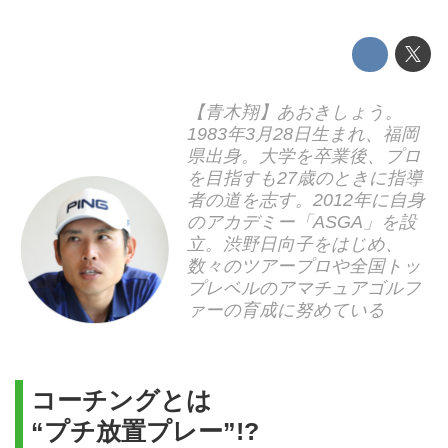
【青木翔】あおきしょう。
1983年3月28日生まれ、福岡
県出身。大学を卒業後、プロ
を目指すも27歳のときに指導
者の道を志す。2012年に自身
のアカデミー「ASGA」を設
立。渋野日向子をはじめ、
数々のツアープロや全国トッ
プレベルのアマチュアゴルフ
ァーの育成に努めている
コーチングとは
“プチ放置プレー”!?