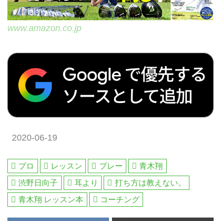
www.amazon.co.jp
2020-06-19
プロ
レッスン
プレー
青木翔
渋野日向子
耳より
打ち方は教えない。
青木翔 レッスン本
コーチング