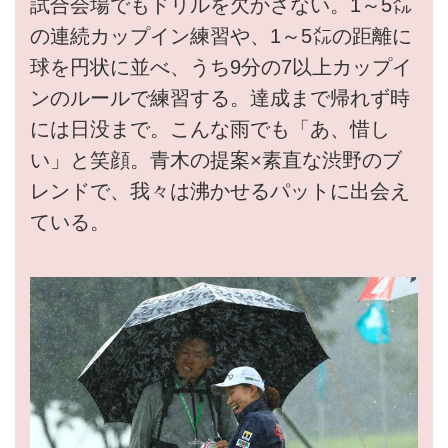
試合会場でもドリルを欠かさない。1～5㍍
の連続カップイン練習や、1～5㍍の距離に
球を円状に並べ、うち9分の7以上カップイ
ンのルールで練習する。達成まで帰れず時
には日没まで。こんな雨でも「あ、惜し
い」と笑顔。青木の提案×素直な渋野のブ
レンドで、我々は沸かせるパットに出会え
ている。