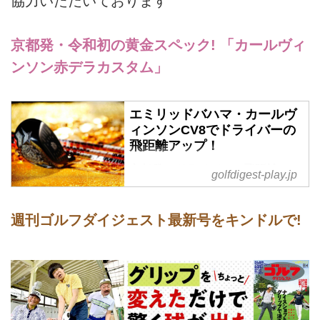
協力いただいております
京都発・令和初の黄金スペック! 「カールヴィ
ンソン赤デラカスタム」
エミリッドバハマ・カールヴ
ィンソンCV8でドライバーの
飛距離アップ！
京都発・ドライバーの飛距離アッ
golfdigest-play.jp
プと噂の「エミリッドバハマ カ
ールヴィンソンCV8×武市悦宏 デ
ラマックス」の秘密を紹介。
週刊ゴルフダイジェスト最新号をキンドルで!