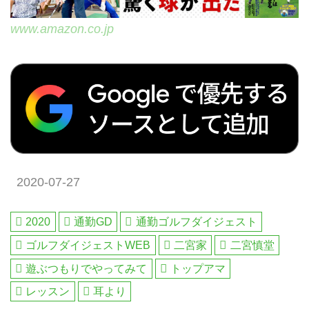
www.amazon.co.jp
2020-07-27
2020
通勤GD
通勤ゴルフダイジェスト
ゴルフダイジェストWEB
二宮家
二宮慎堂
遊ぶつもりでやってみて
トップアマ
レッスン
耳より