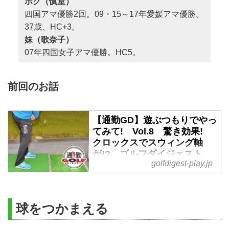
ボク（慎堂）
四国アマ優勝2回。09・15～17年愛媛アマ優勝。
37歳、HC+3。
妹（歌奈子）
07年四国女子アマ優勝。HC5。
前回のお話
【通勤GD】遊ぶつもりでやっ
てみて! Vol.8 驚き効果!
クロックスでスウィング軸
が!? ゴルフダイジェスト
golfdigest-play.jp
WEB - ゴルフへ行こうWEB
by ゴルフダイジェスト
四国いちばんのゴルフ一家“二宮
家”。｢飽きない稽古」が家訓で
球をつかまえる
す。今週の通勤GDは「遊ぶつも
りでやってみてVol.8」