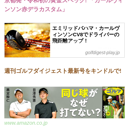
京都発・令和初の黄金スペック! 「カールヴィ
ンソン赤デラカスタム」
エミリッドバハマ・カールヴ
ィンソンCV8でドライバーの
飛距離アップ！
京都発・ドライバーの飛距離アッ
golfdigest-play.jp
プと噂の「エミリッドバハマ カ
ールヴィンソンCV8×武市悦宏 デ
ラマックス」の秘密を紹介。
週刊ゴルフダイジェスト最新号をキンドルで!
www.amazon.co.jp