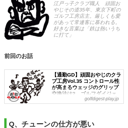
江戸っ子クラブ職人 頑固お
やじその道35年、東京下町の
ゴルフ工房店主。厳しくも愛
があって常連客に慕われる。
好きな言葉は「鉄は熱いうち
に打て」
前回のお話
【通勤GD】頑固おやじのクラ
ブ工房Vol.35 コントロール性
が高まるウェッジのグリップ
交換法は? ゴルフダイジェ
golfdigest-play.jp
ストWEB - ゴルフへ行こう
WEB by ゴルフダイジェスト
グリーン周りの微妙な距離のウェ
ッジショットはスコアメークの生
Q、チューンの仕方が悪い