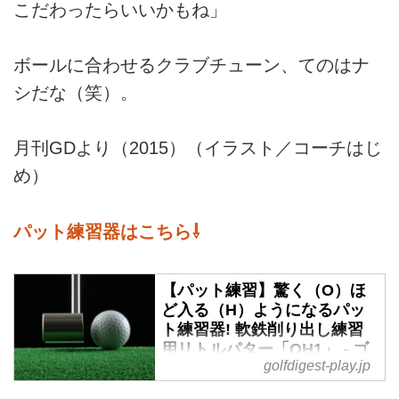
こだわったらいいかもね」
ボールに合わせるクラブチューン、てのはナ
シだな（笑）。
月刊GDより（2015）（イラスト／コーチはじ
め）
パット練習器はこちら⇩
【パット練習】驚く（O）ほ
ど入る（H）ようになるパッ
ト練習器! 軟鉄削り出し練習
用リトルパター「OH1」 - ゴ
golfdigest-play.jp
ルフへ行こうWEB by ゴルフ
ダイジェスト