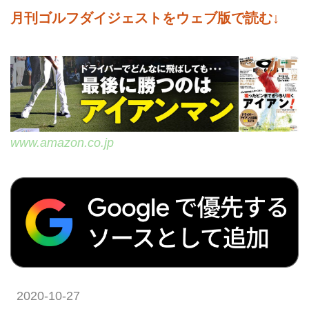
とても小さなヘッドが付いた不思
月刊ゴルフダイジェストをウェブ版で読む↓
議なパターを発見。実はこれ、パ
ッティング上達のためにつくられ
た練習器なのだそう。集中力を高
める小さなヘッドは重量700gと
激重で、素振りするだけでストロ
ークが良くなるのだとか。軟鉄素
材で打感がよく、正しい距離感ま
で身につくと言われたらチェック
www.amazon.co.jp
せずにはいられません!
2020-10-27