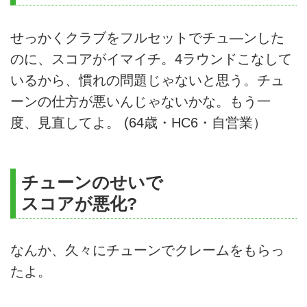
命線だよな。ココに悩んでいるな
ら、ウェッジのグリップにちょい
と細工をするんだ。今週の通勤
せっかくクラブをフルセットでチュ—ンした
GDは「頑固おやじのクラブ工房
のに、スコアがイマイチ。4ラウンドこなして
Vol.35」
いるから、慣れの問題じゃないと思う。チュ
ーンの仕方が悪いんじゃないかな。もう一
度、見直してよ。 (64歳・HC6・自営業）
チューンのせいで
スコアが悪化?
なんか、久々にチューンでクレームをもらっ
たよ。