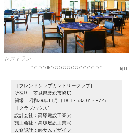
レストラン
［フレンドシップカントリークラブ］
所在地：茨城県常総市崎房
開場：昭和39年11月（18H・6833Y・P72）
［クラブハウス］
設計会社：高塚建設工業㈱
施工会社：高塚建設工業㈱
改修設計：㈱サムデザイン