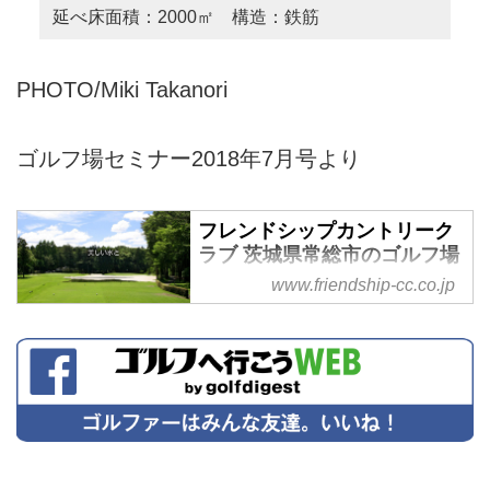
延べ床面積：2000㎡ 構造：鉄筋
PHOTO/Miki Takanori
ゴルフ場セミナー2018年7月号より
フレンドシップカントリーク
ラブ 茨城県常総市のゴルフ場
www.friendship-cc.co.jp
利根川水系に連なる鬼怒川にほど
近く青々とした緑あふれる自然環
境を巧みに活かして設計された伝
統を風格のあるフラットな林間コ
ースです。