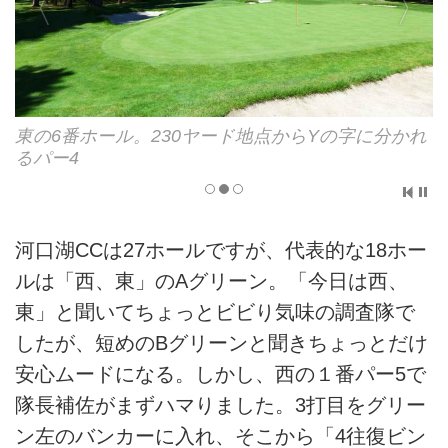
れ
東の6番、グリーン手前のバンカー群、PGAツアー
並みのショットコントロールが要求される
河口湖CCは27ホールですが、代表的な18ホー
ルは「西、東」のAグリーン。「今日は西、
東」と聞いてちょっとビビり気味の調査隊で
したが、短めのBグリーンと聞きちょっとだけ
安心ムードになる。しかし、西の１番パー5で
隊長補佐がまずハマりました。3打目をグリー
ン左のバンカーに入れ、そこから「4往復ビン