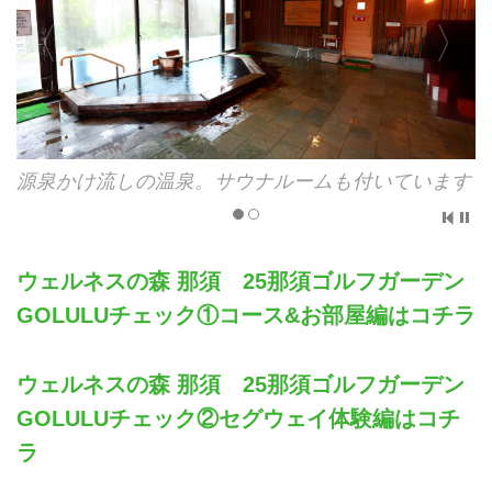
泉かけ流しの温泉。サウナルームも付いています
露天
ウェルネスの森 那須 25那須ゴルフガーデン
GOLULUチェック①コース&お部屋編はコチラ
ウェルネスの森 那須 25那須ゴルフガーデン
GOLULUチェック②セグウェイ体験編はコチ
ラ