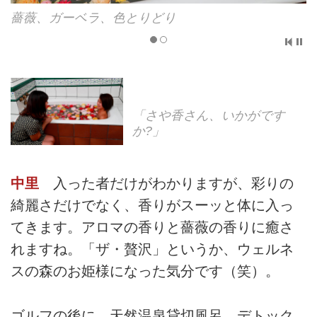
薇、ガーベラ、色とりどり
アロ
「さや香さん、いかがです
か?」
中里
入った者だけがわかりますが、彩りの
綺麗さだけでなく、香りがスーッと体に入っ
てきます。アロマの香りと薔薇の香りに癒さ
れますね。「ザ・贅沢」というか、ウェルネ
スの森のお姫様になった気分です（笑）。
ゴルフの後に、天然温泉貸切風呂、デトック