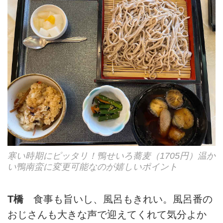
寒い時期にピッタリ！鴨せいろ蕎麦（1705円）温か
い鴨南蛮に変更可能なのが嬉しいポイント
T橋
食事も旨いし、風呂もきれい。風呂番の
おじさんも大きな声で迎えてくれて気分よか