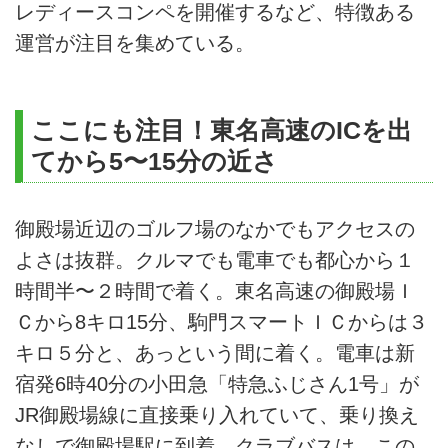
レディースコンペを開催するなど、特徴ある
運営が注目を集めている。
ここにも注目！東名高速のICを出
てから5〜15分の近さ
御殿場近辺のゴルフ場のなかでもアクセスの
よさは抜群。クルマでも電車でも都心から１
時間半〜２時間で着く。東名高速の御殿場Ｉ
Ｃから8キロ15分、駒門スマートＩＣからは３
キロ５分と、あっという間に着く。電車は新
宿発6時40分の小田急「特急ふじさん1号」が
JR御殿場線に直接乗り入れていて、乗り換え
なしで御殿場駅に到着。クラブバスは、この