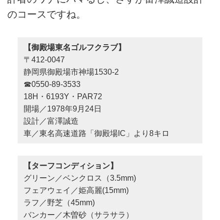
のコースですね。
【御殿場東名ゴルフクラブ】
〒412-0047
静岡県御殿場市神場1530-2
☎0550-89-3533
18H・6193Y・PAR72
開場／1978年9月24日
設計／富澤誠造
車／東名高速道路「御殿場IC」より8キロ
【ターフコンディション】
グリーン／ベンクロス（3.5mm)
フェアウェイ／姫高麗(15mm)
ラフ／野芝（45mm)
バンカー／木曽砂（サラサラ）