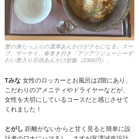
蟹の身たっぷりの濃厚あんかけがクセになる。スー
プ、ザーサイ、春巻き付き「アツアツジューシーず
わい蟹入り石焼あんかけ炒飯（2300円）」
Tみな
女性のロッカーとお風呂は2階にあり、
こだわりのアメニティやドライヤーなどが、
女性を大切にしているコースだと感じさせて
くれました！
とがし
距離がないからと甘く見ると簡単に設
計者のワナにハマるし、さすが富澤誠造設計