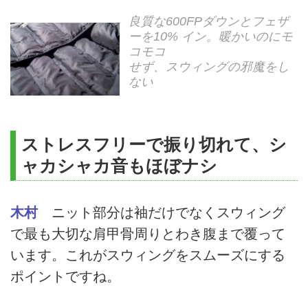
良質な600FPダウンとフェザ
ーを10% イン。暖かいのにモ
コモコ
せず、スウィングの邪魔をし
ない
ストレスフリーで振り切れて、シ
ャカシャカ音もほぼナシ
木村
ニット部分は袖だけでなくスウィング
で最も大切な肩甲骨周りとわき腹まで覆って
います。これがスウィングをスムーズにする
ポイントですね。