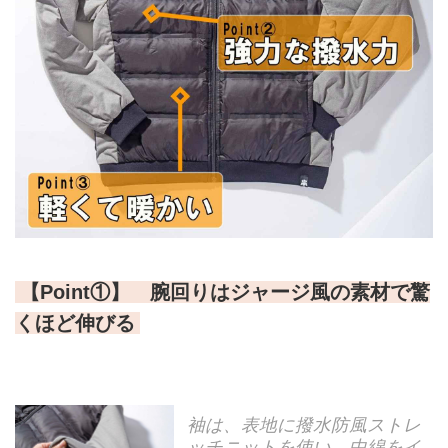
【Point①】 腕回りはジャージ風の素材で驚
くほど伸びる
袖は、表地に撥水防風ストレ
ッチニットを使い、中綿をイ