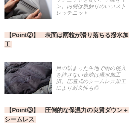
ン。内側は肌触りのいいスト
レッチニット
【Point②】 表面は雨粒が滑り落ちる撥水加
工
目の詰まった生地で雨の侵入
を許さない表地は撥水加工
済。圧着式のシームレス加工
により耐久性も◎
【Point③】 圧倒的な保温力の良質ダウン＋
シームレス