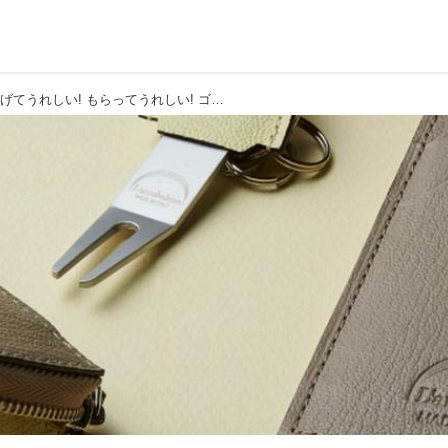
【クリスマス特集②】あげてうれしい! もらってうれしい! ゴルファーのための「クリスマスアイテム特集」L'arcobaleno（ラルコバレーノ）