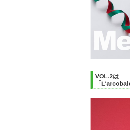
VOL.2は
「L'arco