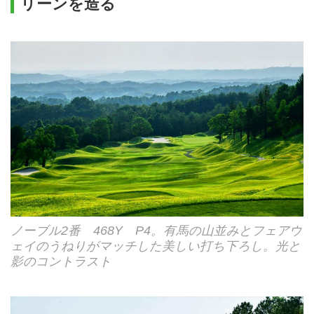
リーンを造る
ノーブル2番 468Y P4。有馬の山並みとフェアウ
ェイのうねりがマッチした美しい打ち下ろし。光と
影のコントラスト