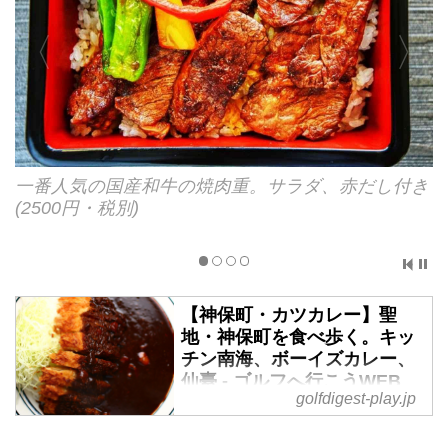
一番人気の国産和牛の焼肉重。サラダ、赤だし付き
(2500円・税別)
【神保町・カツカレー】聖
地・神保町を食べ歩く。キッ
チン南海、ボーイズカレー、
仙臺 - ゴルフへ行こうWEB
golfdigest-play.jp
by ゴルフダイジェスト
ゴルフ場ランチの定番といえばカ