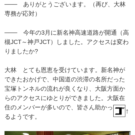
レーライス。「何にしようか
─── ありがとうございます。（再び、大林
な……」と迷ったあげく、「やっ
専務が応対）
ぱりカレー!」なんて経験ありま
せんか? そしてカレーメニューの
となりに何気なく「俺はここだ
─── 今年の3月に新名神高速道路が開通（高
よ!」と呼びかけているのが、ち
槻JCT～神戸JCT）しました。アクセスは変わ
ょっとリッチな「カツカレー」
りましたか?
だ。今回の旨いの基準は、狭いエ
リアに130店舗はあろうかという
カレーの聖地「神田神保町」を騒
大林 とても恩恵を受けています。新名神が
がせている3店を食べ比べてみま
できたおかげで、中国道の渋滞の名所だった
しょう。
宝塚トンネルの流れが良くなり、大阪方面か
らのアクセスにゆとりができました。大阪在
住のメンバーが多いので、皆さん助かってい
↑
るようです。