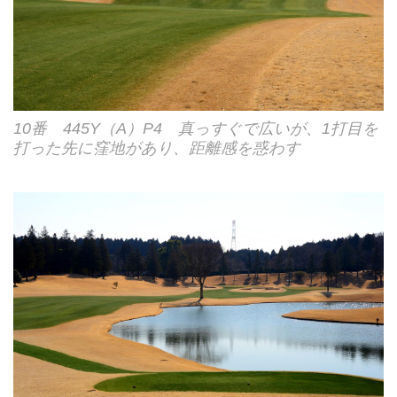
10番 445Y（A）P4 真っすぐで広いが、1打目を
打った先に窪地があり、距離感を惑わす