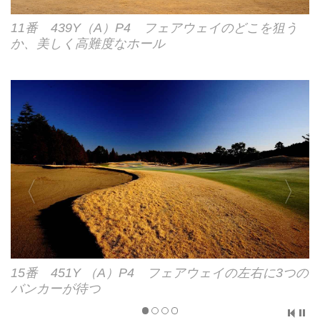
11番 439Y（A）P4 フェアウェイのどこを狙う
か、美しく高難度なホール
16番 374Y（A）P4 写真左がティ、右奥がグリ
ーン。池越えの砲台グリーン