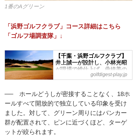
1番のAグリーン
「浜野ゴルフクラブ」コース詳細はこちら
「ゴルフ場調査隊」↓
【千葉・浜野ゴルフクラブ】
井上誠一が設計し、小林光昭
が現場で総仕上げ。曲線美の
golfdigest-play.jp
罠! - ゴルフへ行こうWEB by
ゴルフダイジェスト
今年のゴールデンウィークに開催
── ホールどうしが密接することなく、18ホ
する「パナソニックオープンレデ
ールすべて開放的で独立している印象を受け
ィース」の舞台、「浜野ゴルフク
ました。対して、グリーン周りにはバンカー
ラブ」。設計界の匠、井上誠一が
描いた18ホールの図面をもとに、
群が配置されて、ピンに近づくほど、ターゲ
本人が亡くなった後、後輩で親交
ットが絞られます。
のあった設計家、小林光昭が引き