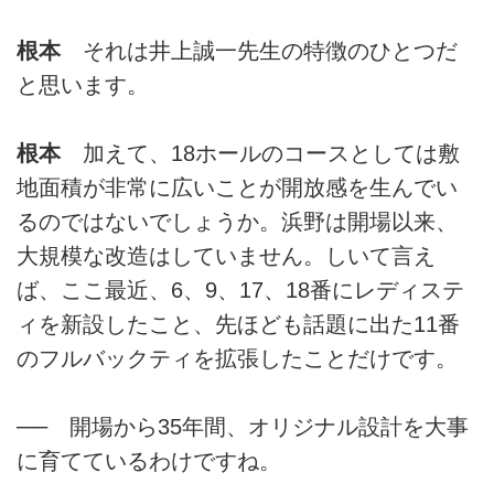
継いで仕上げられました。開場は
1984年、以来35年間、大きな改
根本
それは井上誠一先生の特徴のひとつだ
造をすることなく、上質なターフ
と思います。
コンディションを保ち続けてき
た、千葉県市原市にあるメンバー
シップコースです。
根本
加えて、18ホールのコースとしては敷
地面積が非常に広いことが開放感を生んでい
るのではないでしょうか。浜野は開場以来、
大規模な改造はしていません。しいて言え
ば、ここ最近、6、9、17、18番にレディステ
ィを新設したこと、先ほども話題に出た11番
のフルバックティを拡張したことだけです。
── 開場から35年間、オリジナル設計を大事
に育てているわけですね。