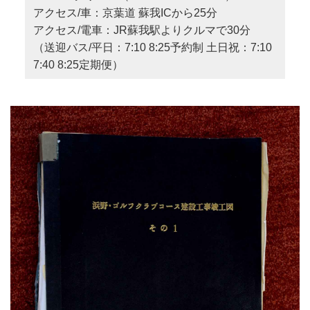
アクセス/車：京葉道 蘇我ICから25分
アクセス/電車：JR蘇我駅よりクルマで30分
（送迎バス/平日：7:10 8:25予約制 土日祝：7:10
7:40 8:25定期便）