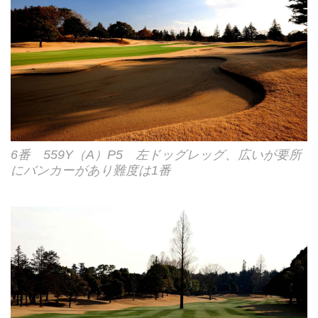
6番 559Y（A）P5 左ドッグレッグ、広いが要所
にバンカーがあり難度は1番