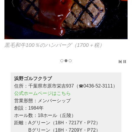
牛すじカレー（1200＋税）、辛口もオーダー可能
浜野ゴルフクラブ
住所：千葉県市原市栄吉937（☎0436-52-3111）
公式ホームページはこちら
営業形態：メンバーシップ
創設：1984年
ホール数：18ホール（丘陵）
距離：Aグリーン（18H・7217Y・P72）
Bグリーン（18H・7209Y・P72）