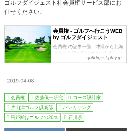
ゴルフダイジェスト社会員権サービス部にお
任せください。
会員権 - ゴルフへ行こうWEB
by ゴルフダイジェスト
会員権 の記事一覧 - 沖縄から北海
道まで全国の国内ゴルフ旅行、ハ
golfdigest-play.jp
ワイ・北南米・英国・スコットラ
ンド・欧州・タイ・マレーシアな
ど世界中の海外ゴルフ旅行をご案
2019-04-08
内。ゴルフ場会員権の売買、ゴル
フダイジェストだけのお得なメン
バーシップ情報。初心者・アベレ
会員権
佐藤儀一研究
コース設計家
ージから上級者も楽しめる厳選ゴ
ルフ特集を毎日配信。編集の目利
片山津ゴルフ倶楽部
バンカリング
きが作るゴルフダイジェストの公
飛距離はゴルフの20％
石川県
式総合サイト・ゴルフへ行こう
WEB by ゴルフダイジェスト