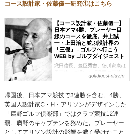
コース設計家・佐藤儀一研究①はこちら
【コース設計家・佐藤儀一】
日本アマ4勝、プレーヤー目
線のコースを徹底。井上誠
一・上田治と並ぶ設計界の
「三傑」 - ゴルフへ行こう
WEB by ゴルフダイジェスト
織田信長、豊臣秀吉、徳川家康は
天下統一に導いた「戦国の三英
golfdigest-play.jp
傑」、西郷隆盛、大久保利通、木
戸孝允は「維新の三傑」と呼ばれ
る。日本のゴルフコース設計の三
帰国後、日本アマ競技で3連勝を含む、4勝、
傑となると、「東の井上誠一、西
英国人設計家C・H・アリソンがデザインした
の上田治」、そして上田と同じ西
「廣野ゴルフ倶楽部」ではクラブ競技12連
日本で活躍した「佐藤儀一」
（1899‐1967）と言っていいだろ
覇、廣野のキャプテンを務めた。プレーヤー
う。
としてアリソン設計の影響を濃く受けたこと