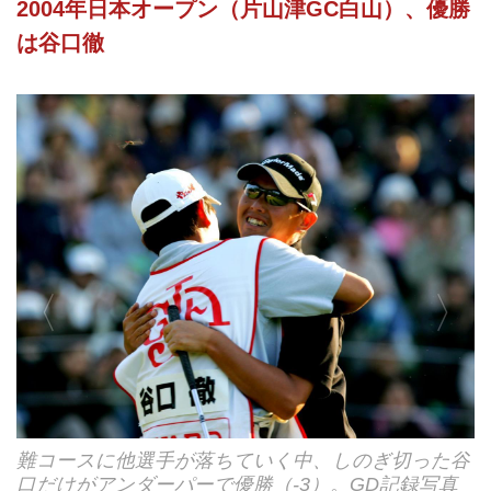
2004年日本オープン（片山津GC白山）、優勝
は谷口徹
難コースに他選手が落ちていく中、しのぎ切った谷
日本オープン開催中のコース
口だけがアンダーパーで優勝（-3）。GD記録写真