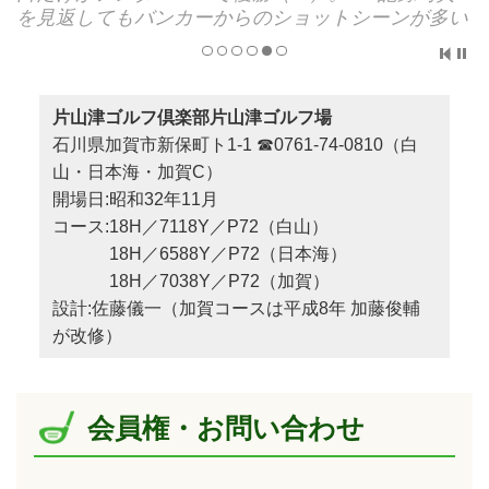
を見返してもバンカーからのショットシーンが多い
片山津ゴルフ倶楽部片山津ゴルフ場
石川県加賀市新保町ト1-1 ☎0761-74-0810（白
山・日本海・加賀C）
開場日:昭和32年11月
コース:18H／7118Y／P72（白山）
18H／6588Y／P72（日本海）
18H／7038Y／P72（加賀）
設計:佐藤儀一（加賀コースは平成8年 加藤俊輔
が改修）
会員権・お問い合わせ