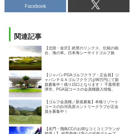
Facebook
関連記事
【北陸・金沢】絶景のリンクス、伝統の砲
台、海の幸。日本海シーサイドゴルフ旅
【ジャパンPGAゴルフクラブ・正会員】ジ
ャパンＰＧＡゴルフクラブは99万円にて新
規募集中！残り15口となります！ 千葉県君
津市、PGA冠コースの会員権購入情報。
【ゴルフ会員権／新規募集】本格リゾート
コースの白河高原カントリークラブが正会
員を募集中！
【名門・飛鳥CCのお得なコミコミプランが
登場！】 経営母体は安心の近鉄グループ。