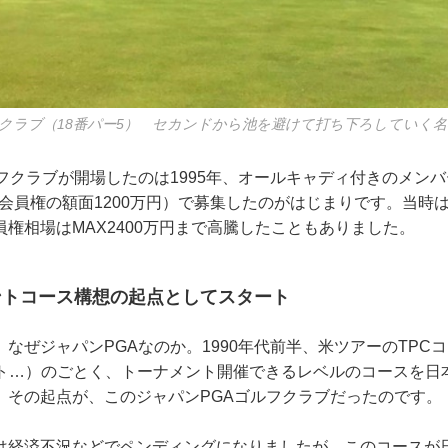
フクラブ（18番パー5） セカンドから池を避けて打ち下ろしていく
フクラブが開場したのは1995年、オールキャディ付きのメン
名（会員権の額面1200万円）で募集したのがはじまりです。当時
権相場はMAX2400万円まで高騰したこともありました。
ントコース構想の起点としてスタート
なぜジャパンPGAなのか。1990年代前半、米ツアーのTPCコ
スト…）のごとく、トーナメント開催できるレベルのコースを日
、その起点が、このジャパンPGAゴルフクラブだったのです。
は経済不況などでペンディングになりましたが、このコースが