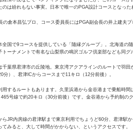
たのは紛れもない事実。日本で唯一のPGA設計コースとなった
会長の倉本昌弘プロ、コース委員長にはPGA副会長の井上建夫
本全国で9コースを提供している「隨縁グループ」。北海道の
子トーナメントで有名な山梨県の鳴沢ゴルフ倶楽部なども同グ
は千葉県君津市の丘陵地。東京湾アクアラインのルートで羽田か
20分）、君津ICからコースまで11キロ（12分前後）。
利用するルートもあります。久里浜港から金谷港まで乗船時間は
～465号線で約20キロ（30分前後）です。金谷港から予約制の
。
からJR内房線の君津駅まで東京利用でちょうど60分、君津駅か
ってみると、大して時間がかからない、というアクセスです。