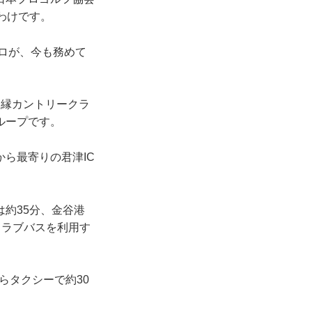
わけです。
プロが、今も務めて
隨縁カントリークラ
ループです。
ら最寄りの君津IC
約35分、金谷港
クラブバスを利用す
らタクシーで約30