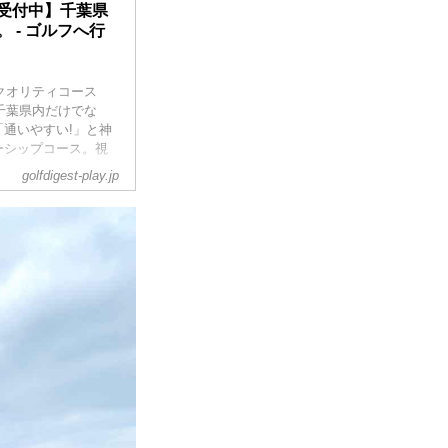
受付中】千葉県
 - ゴルフへ行
クオリティコース
千葉県内だけでな
通いやすい!」と神
ーシップコース。視
golfdigest-play.jp