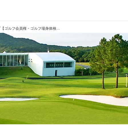
ジャパンPGAゴルフクラブ【ゴルフ会員権・ゴルフ場身体検査】日本唯一のPGA設計コース、房総丘陵のトーナメント品質