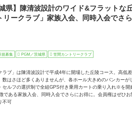
茨城県】陳清波設計のワイド&フラットな
トリークラブ」家族入会、同時入会でさら
新規募集
PGM／茨城県
笠間カントリークラブ
クラブ」は陳清波設計で平成4年に開場した丘陵コース。高低
。数はさほど多くありませんが、各ホール大きめのバンカーが
・セルフの選択制で全組GPS付き乗用カートの乗り入れ※を開
特徴である家族入会、同時入会でさらにお得に。会員権はぜひお
り不可