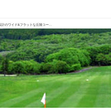
【PGＭ／茨城県】陳清波設計のワイド&フラットな丘陵コース「笠間カントリークラブ」家族入会、同時入会でさらにお得に!