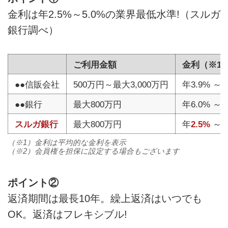
金利は年2.5%～5.0%の業界最低水準!（スルガ
銀行調べ）
ご利用金額
金利（※1
●●信販会社
500万円～最大3,000万円
年3.9% ～5
●●銀行
最大800万円
年6.0% ～9
スルガ銀行
最大800万円
年
2.5%
～5
（※1）金利は平均的な金利を表示
（※2）会員権を担保に設定する場合もございます
ポイント②
返済期間は最長10年。繰上返済はいつでも
OK。返済はフレキシブル!