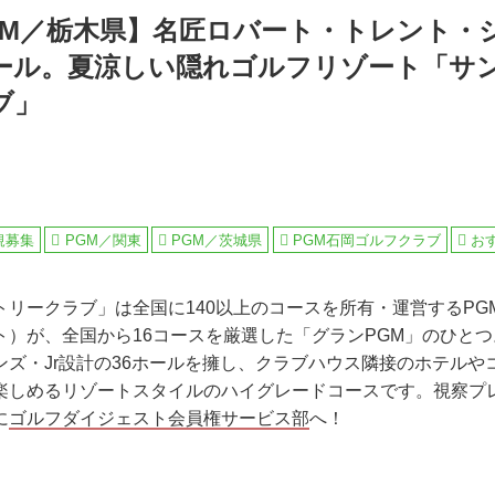
GM／栃木県】名匠ロバート・トレント・ジ
ホール。夏涼しい隠れゴルフリゾート「サ
ブ」
規募集
PGM／関東
PGM／茨城県
PGM石岡ゴルフクラブ
お
トリークラブ」は全国に140以上のコースを所有・運営するPG
ト）が、全国から16コースを厳選した「グランPGM」のひと
ンズ・Jr設計の36ホールを擁し、クラブハウス隣接のホテルや
楽しめるリゾートスタイルのハイグレードコースです。視察プ
に
ゴルフダイジェスト会員権サービス部
へ！