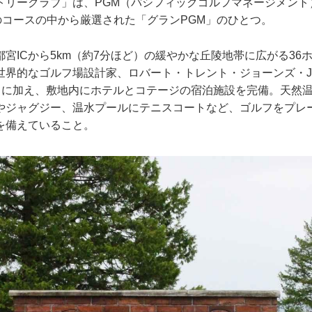
トリークラブ」は、PGM（パシフィックゴルフマネージメント
のコースの中から厳選された「グランPGM」のひとつ。
宮ICから5km（約7分ほど）の緩やかな丘陵地帯に広がる36
世界的なゴルフ場設計家、ロバート・トレント・ジョーンズ・Jr
ST）に加え、敷地内にホテルとコテージの宿泊施設を完備。天然
やジャグジー、温水プールにテニスコートなど、ゴルフをプレ
を備えていること。