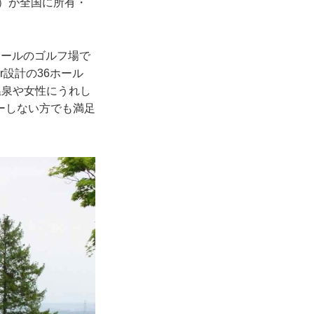
）が全国に所有・
ホールのゴルフ場で
設計の36ホール
温泉や女性にうれし
ーしない方でも満足