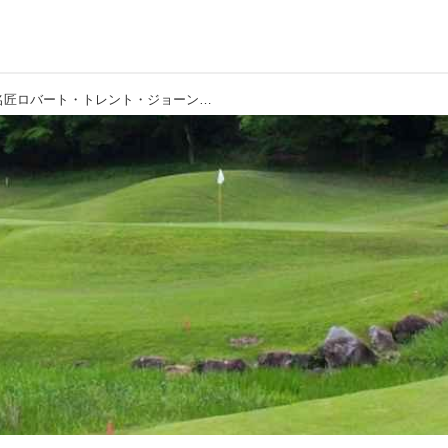
【グランPGM／栃木県】名匠ロバート・トレント・ジョーンズJr設計の36ホール。夏涼しい隠れゴルフリゾート「サンヒルズカントリークラブ」