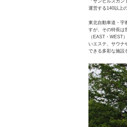
「サンヒルズカン
運営する140以上
東北自動車道・宇都
すが、その特長は
（EAST・WE
いエステ、サウナ
できる多彩な施設