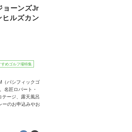
ョーンズJr
ンヒルズカン
すすめゴルフ場特集
M（パシフィックゴ
つ。名匠ロバート・
コテージ、露天風呂
レーのお申込みやお