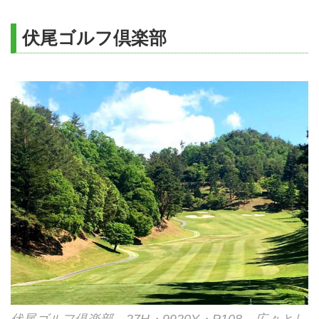
伏尾ゴルフ倶楽部
伏尾ゴルフ倶楽部 27H・9920Y・P108 広々とし