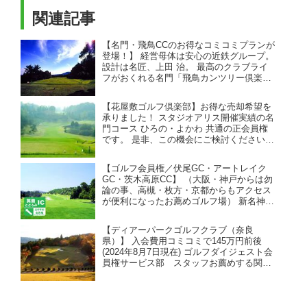
関連記事
【名門・飛鳥CCのお得なコミコミプランが
登場！】 経営母体は安心の近鉄グループ。
設計は名匠、上田 治。 最高のクラブライ
フがおくれる名門「飛鳥カンツリー倶楽
部」。お得な売り希望を承りました！ 大阪
からも京都からもアクセス良好。クラブバ
【花屋敷ゴルフ倶楽部】お得な売却希望を
スが充実、電車でも行きやすい。
承りました！ スタジオアリス開催実績の名
門コース ひろの・よかわ 共通の正会員権
です。 是非、この機会にご検討くださいま
せ！
【ゴルフ会員権／伏尾GC・アートレイク
GC・茨木高原CC】 （大阪・神戸からは勿
論の事、高槻・枚方・京都からもアクセス
が便利になったお薦めゴルフ場） 新名神高
速・箕面とどろみインターが最寄り。 高
槻・枚方・京都のゴルファーが新名神で快
【ディアーパークゴルフクラブ（奈良
適アクセス。
県）】 入会費用コミコミで145万円前後
(2024年8月7日現在) ゴルフダイジェスト会
員権サービス部 スタッフお薦めする関西
ゴルフ場シリーズ② 大阪市内から1時間。
ネット予約サイトからの予約は不可のメン
バー本位運営