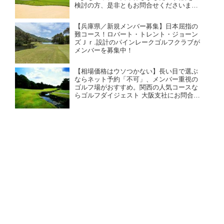
検討の方、是非ともお問合せくださいま
せ！ 関西イチ広い敷地に東西南北からなる
個性派の36ホール。 ビジターによるネット
【兵庫県／新規メンバー募集】日本屈指の
エントリーを不可。
難コース！ロバート・トレント・ジョーン
ズＪｒ.設計のパインレークゴルフクラブが
メンバーを募集中！
【相場価格はウソつかない】長い目で選ぶ
ならネット予約「不可」、メンバー重視の
ゴルフ場がおすすめ。関西の人気コースな
らゴルフダイジェスト 大阪支社にお問合せ
ください！（26年7月版）