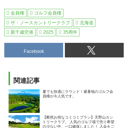
会員権
ゴルフ会員権
ザ・ノースカントリークラブ
北海道
新千歳空港
2025
35周年
Facebook
関連記事
夏でも快適にラウンド！避暑地のゴルフ会
員権が今人気です。
【断然お得なコミコミプラン】天野山カン
トリークラブ。 人気のゴルフ場で売り希望
の少ない中、一口確保しました！ 入会をご