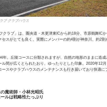
ラブ クラブハウス
フクラブ」は、圏央道・木更津東ICから約18分、市原鶴舞ICか
クセスがとても良く、実際にメンバーの約4割が神奈川、約2割
994年。丘陵コースに分類されますが、自然の地形のままに造
ル間が広くとられたおり、ゆったりとした印象。2020年12月
コースやクラブハウスのメンテナンスも行き届いており快適に
。
水の魔術師・小林光昭氏
ホールは戦略性たっぷり