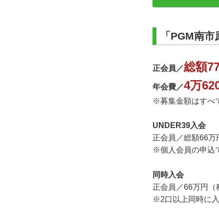
「PGM南
総額7
正会員／
4万6
年会費／
※募集金額はすべ
UNDER39入会
正会員／総額66万
※個人会員の申込
同時入会
正会員／66万円（
※2口以上同時に