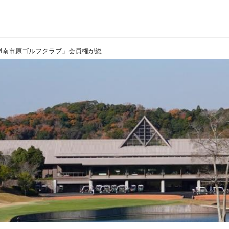
【会員権／千葉県】「PGM南市原ゴルフクラブ」会員権が総額77万円！特典付きで入会できるプランはゴルフダイジェストだけ！！