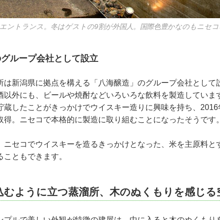
エントランス。冬はゲストの9割が外国人。国際色豊かなのもニセコ
のグループ会社として設立
所は新潟県に拠点を構える「八海醸造」のグループ会社として
酒以外にも、ビールや焼酎などいろいろな飲料を製造していま
貯蔵したことがきっかけでウイスキー造りに興味を持ち、201
取得。ニセコで本格的に製造に取り組むことになったそうです
、ニセコでウイスキーを造るきっかけとなった、米を主原料と
ることもできます。
込むように立つ蒸溜所、木のぬくもりを感じる
ンプルで美しい外観が特徴の建屋は、中に入ると木のぬくもり