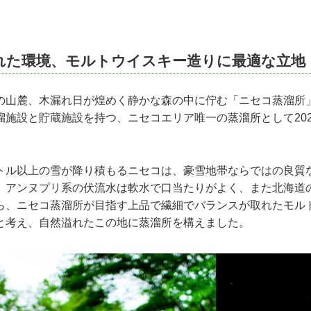
れた環境、モルトウイスキー造りに最適な立地
の山麓、木漏れ日が煌めく静かな森の中に佇む「ニセコ蒸溜所
施設と貯蔵施設を持つ、ニセコエリア唯一の蒸溜所として202
トル以上の雪が降り積もるニセコは、豪雪地帯ならではの良質
。アンヌプリ系の伏流水は軟水で口当たりがよく、また北海道
ら、ニセコ蒸溜所が目指す上品で繊細でバランスが取れたモル
と考え、自然溢れたこの地に蒸溜所を構えました。