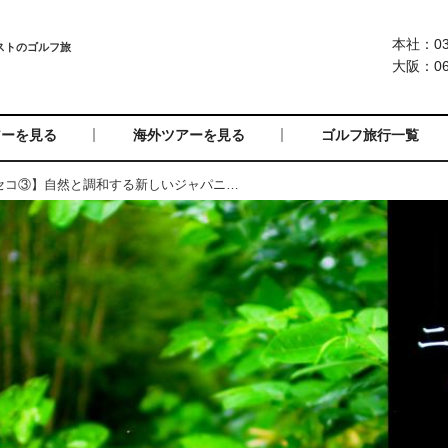
本社：03-
大阪：06-
アーを見る
海外ツアーを見る
ゴルフ旅行一覧
【夏のゴルフ旅 in ニセコ③】自然と調和する新しいジャパニーズウイスキーに注目＜ニセコ蒸溜所＞