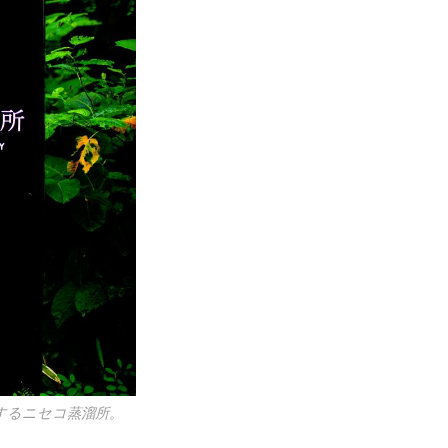
するニセコ蒸溜所。