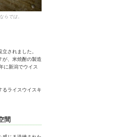
ならでは。
設立されました。
すが、米焼酎の製造
6年に新潟でウイス
。
するライスウイスキ
空間
を感じる洗練された