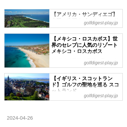
【アメリカ・サンディエゴ】
太陽の光輝くビーチシティ サ
golfdigest-play.jp
ンディエゴ
2名様より受付 ご要望に応じてお
【メキシコ・ロスカボス】世
見積します
界のセレブに人気のリゾート
メキシコ・ロスカボス
2名様より受付 ご要望に応じてお
golfdigest-play.jp
見積します
【イギリス・スコットラン
ド】ゴルフの聖地を巡る スコ
ットランド
golfdigest-play.jp
2名様より受付 ご要望に応じてお
見積します
2024-04-26