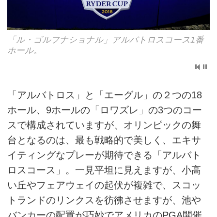
「ル・ゴルフナショナル」アルバトロスコース1番
アルバトロスコース15番ホール。
ホール。
「アルバトロス」と「エーグル」の２つの18
ホール、9ホールの「ロワズレ」の3つのコー
スで構成されていますが、オリンピックの舞
台となるのは、最も戦略的で美しく、エキサ
イティングなプレーが期待できる「アルバト
ロスコース」。一見平坦に見えますが、小高
い丘やフェアウェイの起伏が複雑で、スコッ
トランドのリンクスを彷彿させますが、池や
バンカーの配置が巧妙でアメリカのPGA開催