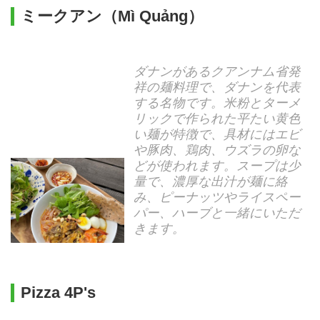
ミークアン（Mì Quảng）
ダナンがあるクアンナム省発
祥の麺料理で、ダナンを代表
する名物です。米粉とターメ
リックで作られた平たい黄色
い麺が特徴で、具材にはエビ
や豚肉、鶏肉、ウズラの卵な
どが使われます。スープは少
量で、濃厚な出汁が麺に絡
み、ピーナッツやライスペー
パー、ハーブと一緒にいただ
きます。
Pizza 4P's