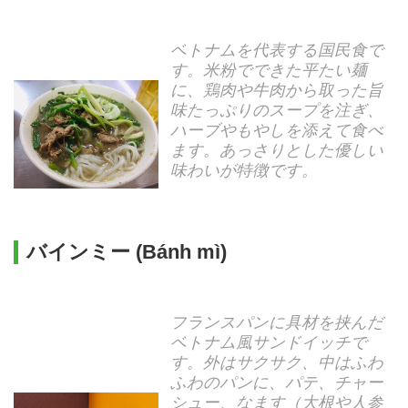
ベトナムを代表する国民食で
す。米粉でできた平たい麺
に、鶏肉や牛肉から取った旨
味たっぷりのスープを注ぎ、
ハーブやもやしを添えて食べ
ます。あっさりとした優しい
味わいが特徴です。
バインミー (Bánh mì)
フランスパンに具材を挟んだ
ベトナム風サンドイッチで
す。外はサクサク、中はふわ
ふわのパンに、パテ、チャー
シュー、なます（大根や人参