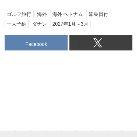
近年、目覚ましい発展を遂げてい
るベトナムで、いま最も注目され
ゴルフ旅行
海外
海外 ベトナム
添乗員付
ているリゾートが、古都ホイアン
近郊に誕生した統合型リゾート
一人予約
ダナン
2027年1月～3月
「ホイアナ リゾート＆ゴルフ」
だ。約985ヘクタール、東京ドー
ム約207個分の広大な敷地に、4
Facebook
つの宿泊施設とレストラン、カジ
ノ、そして名匠R.T.ジョーンズJr.
がベトナムで初めて手掛けたゴル
フコースを備える。そこで今回
は、急遽現地に飛び、話題のリゾ
ートを取材。まずは「ベトナムの
ナンバーワンリンクス」の呼び声
も高い「ホイアナショアーズ ゴ
ルフクラブ」を紹介しよう。