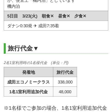
が、便宜上「機内泊」としています
機内泊
5日目 3/23(火) 朝食✕ 昼食✕ 夕食✕
ダナン0:30発 ✈ 成田7:35着
旅行代金▼
2名1室利用時の1名様代金 (単位：円)
発着地
旅行代金
成田エコノミークラス
338,000
1名1室利用追加代金
48,000
※1名様でご参加の場合、1名1室利用追加代金