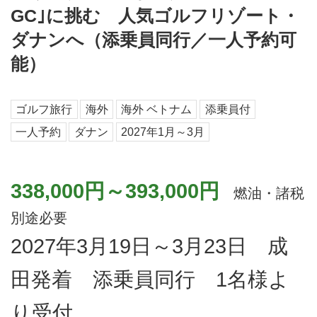
GC｣に挑む 人気ゴルフリゾート・
ダナンへ（添乗員同行／一人予約可
能）
ゴルフ旅行
海外
海外 ベトナム
添乗員付
一人予約
ダナン
2027年1月～3月
338,000円～393,000円
燃油・諸税
別途必要
2027年3月19日～3月23日 成
田発着 添乗員同行 1名様よ
り受付