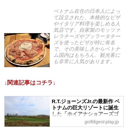
ベトナム在住の日本人によっ
て設立された、本格的なピザ
やイタリア料理を楽しめる人
気店です。自家製のモッツァ
レラチーズやブッラータチー
ズを使ったピザが特に有名
で、その美味しさからベトナ
ム国内はもちろん、観光客に
も非常に人気があります。
↓関連記事はコチラ↓
R.T.ジョーンズJr.の最新作 ベ
トナムの巨大リゾートに誕生
した「ホイアナショアーズゴ
ルフクラブ」に世界が注目！
golfdigest-play.jp