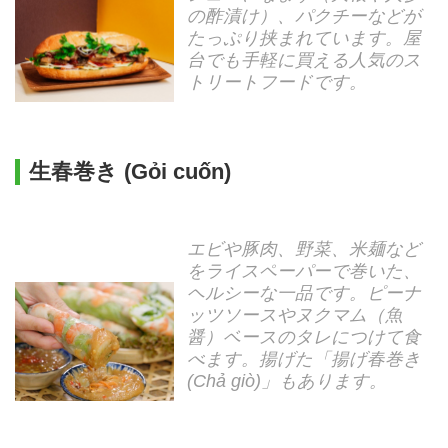
の酢漬け）、パクチーなどが
たっぷり挟まれています。屋
台でも手軽に買える人気のス
トリートフードです。
生春巻き (Gỏi cuốn)
エビや豚肉、野菜、米麺など
をライスペーパーで巻いた、
ヘルシーな一品です。ピーナ
ッツソースやヌクマム（魚
醤）ベースのタレにつけて食
べます。揚げた「揚げ春巻き
(Chả giò)」もあります。