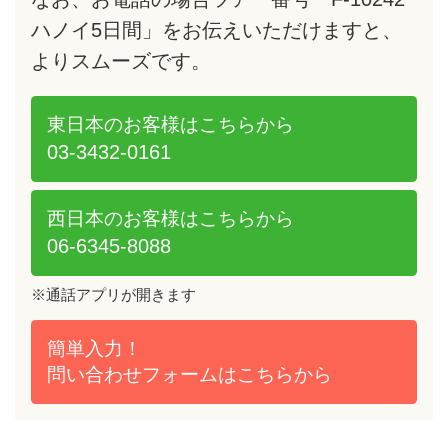
出発まで自由行動。お部屋は18時までご利用いた
現地係員費用
ハノイ5日間」をお伝えいただけますと、
5/1～5/4, 7/22
だけます
253,000
251,000
251,0
よりスムーズです。
8/8～8/13, 9/18～9/20
夜、現地係員が出迎え混乗車にて空港へご案内
＊現地出発時間は日本帰着日の未明となります
5/6
165,000
195,000
165,0
が、便宜上「機内泊」としております
東日本のお客様は
こちらから
7/23, 7/24, 8/7, 9/17
247,000
245,000
245,0
機内泊
03-3432-0161
超過手荷物料金（航空会社チェックインバ
延泊代金（1名様1泊あたり）
ゲージに対して、規定の重量を超えた場
5日目
合）
4/1～9/30
9,000
西日本のお客様は
こちらから
ベトナム航空にてハノイ00:20頃発 ✈ 成田・中部・
関空06:40～07:35頃着
クリーニング代、電報、電話料、その他個
06-6345-8088
人的性質の諸費用及びサービス料
エコノミークラス利用／1室2名利用時の1名様代金 (単位：円)
※通話アプリが開きます
傷害、疾病に関する医療費
スーパーホテルキャンドル
ホテル
（デラックスルーム）
渡航手続き費用、旅券印紙代、渡航手続き
簡単入力！
手数料、出入国記録書類、旅券申請書類、
出発日／発着地
成 田
中 部
関 
問い合わせフォームは
こちらから
査証（VISA、ESTA）作成代行費用
4/1～4/9, 7/26～8/5
166,000
164,000
164,0
8/16～8/29, 9/21, 9/22
空港諸税／燃油サーチャージ（別途料金記