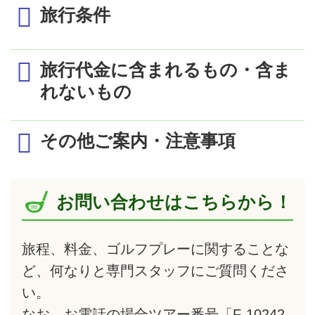
1日目
旅行条件
ベトナム航空にて成田・中部・関空10:00～10:30頃
発 ✈
エコノミークラス利用／1室2名利用時の1名様代金 (単位：円)
最少催行人員
2名
ハノイ13:30～13:50頃着
旅行代金に含まれるもの・含ま
ヒルトンハノイ・オペラ
現地係員が出迎え混乗車にてホテルへご案内
食事条件
朝食3回付
れないもの
ホテル
（デラックスルーム）
ハノイ 泊
添乗員
同行しません 現地契約会社係員がご
出発日／発着地
成 田
中 部
関 
2日目
その他ご案内・注意事項
ベトナム航空
利用航空会社
4/1～4/9, 7/26～8/5
現地係員が出迎え混乗車にてゴルフ場へご案内
＊ベトナム航空エコノミークラスは事
173,000
171,000
171,0
8/16～8/29, 9/21, 9/22
設定コースにて18Hプレー
日程に明記した航空運賃
ヒルトンハノイ・オペラ（デラックス
ハノイ 泊
利用ホテル
4/10～4/24, 5/7～7/17
お問い合わせはこちらから！
スーパーホテルキャンドル（デラック
161,000
159,000
159,0
日程に明記した宿泊代金
8/30～9/16, 9/23～9/30
3日目
日程に明記したゴルフプレー代金（グリー
4/25～4/27, 7/18
現地係員が出迎え混乗車にてゴルフ場へご案内
旅程、料金、ゴルフプレーに関することな
198,000
196,000
196,0
ンフィ・キャディフィ・送迎代）
7/25, 8/6, 8/14, 8/15
設定コースにて18Hプレー
ど、何なりと専門スタッフにご質問くださ
ハノイ 泊
日程に明記した送迎代金
4/28, 5/5, 7/19～7/21
203,000
201,000
201,0
い。
4日目
旅行条件に明記したお食事代金
4/29, 4/30
215,000
213,000
213,0
なお、お電話の場合ツアー番号「F-10242