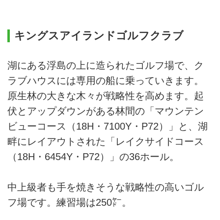
キングスアイランドゴルフクラブ
湖にある浮島の上に造られたゴルフ場で、ク
ラブハウスには専用の船に乗っていきます。
原生林の大きな木々が戦略性を高めます。起
伏とアップダウンがある林間の「マウンテン
ビューコース（18H・7100Y・P72）」と、湖
畔にレイアウトされた「レイクサイドコース
（18H・6454Y・P72）」の36ホール。
旅行代金とあわせて収受 （単位：円）
コース
平日
中上級者も手を焼きそうな戦略性の高いゴル
FLCハロンゴルフ
4,000
フ場です。練習場は250㍎。