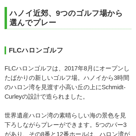
載／事前徴収）
4/10～4/24, 5/7～7/17
154,000
152,000
152,0
ハノイ近郊、9つのゴルフ場から
8/30～9/16, 9/23～9/30
追加ゴルフ代
選んでプレー
レンタルクラブ、レンタルシューズ、練習
4/25～4/27, 7/18
190,000
188,000
188,0
7/25, 8/6, 8/14, 8/15
場におけるボール代、キャディチップ
4/28, 5/5, 7/19～7/21
195,000
193,000
193,0
オプショナルツアー代
FLCハロンゴルフ
1名1室利用追加代金
4/29, 4/30
208,000
206,000
206,0
FLCハロンゴルフは、2017年8月にオープンし
延泊代金
5/1～5/4, 7/22
245,000
243,000
243,0
8/8～8/13, 9/18～9/20
たばかりの新しいゴルフ場。ハノイから3時間
各種チップ
のハロン湾を見渡す小高い丘の上にSchmidt-
5/6
158,000
188,000
158,0
海外旅行傷害保険料金（任意保険）
Curleyの設計で造られました。
7/23, 7/24, 8/7, 9/17
239,000
237,000
237,0
その他日程表に明示されていないもの
延泊代金（1名様1泊あたり）
世界遺産ハロン湾の素晴らしい海の景色を見
4/1～9/30
7,000
下ろしながらプレーができます。5つのパー3
があり、その8番と12番ホールは、ハロン湾が