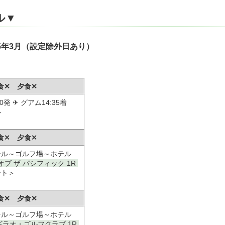
ル▼
025年3月（設定除外日あり）
食✕ 夕食✕
0発 ✈ グアム14:35着
ル
食✕ 夕食✕
テル～ゴルフ場～ホテル
ブ ザ パシフィック 1R
ート＞
食✕ 夕食✕
テル～ゴルフ場～ホテル
ラオ・ゴルフクラブ 1R