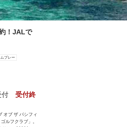
約！JALで
サムプレー
り受付
受付終
オブ ザ パシフィ
・ゴルフクラブ」。