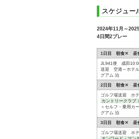
スケジュー
2024年11月～2
4日間2プレー
1日目 朝食✕ 昼
JL941便 成田10:0
送迎 空港～ホテ
グアム 泊
2日目 朝食✕ 昼
ゴルフ場送迎 ホ
カントリークラブ オ
＜セルフ・乗用カ
グアム 泊
3日目 朝食✕ 昼
ゴルフ場送迎 ホ
オンワード・マンギ