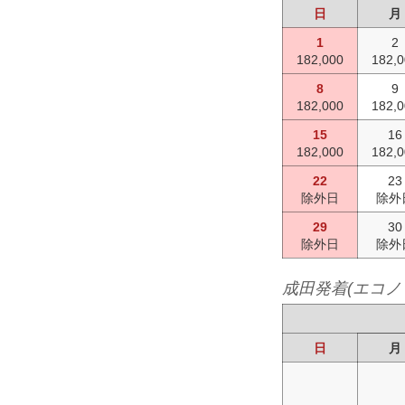
日
月
1
2
182,000
182,
8
9
182,000
182,
15
16
182,000
182,
22
23
除外日
除外
29
30
除外日
除外
成田発着(エコノ
日
月