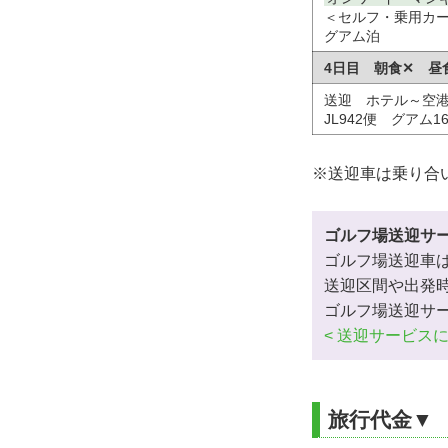
＜セルフ・乗用カ
グアム泊
4日目 朝食✕ 昼
送迎 ホテル～空
JL942便 グアム16:
※送迎車は乗り合
ゴルフ場送迎サ
ゴルフ場送迎車
送迎区間や出発
ゴルフ場送迎サ
< 送迎サービス
旅行代金▼