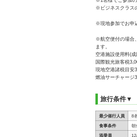
※1名様でご参加
※ビジネスクラス
※現地参加でお申
※航空便付の場合
ます。
空港施設使用料(成田3
国際観光旅客税3,0
現地空港諸税目安3,
燃油サーチャージ39,
旅行条件▼
最少催行人員
8
食事条件
朝
添乗員
1