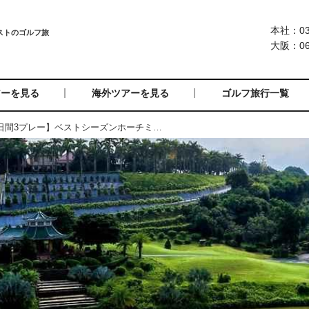
本社：03-
大阪：06-
アーを見る
海外ツアーを見る
ゴルフ旅行一覧
年末年始【ベトナム6日間3プレー】ベストシーズンホーチミン6日間（添乗員同行／一人予約可能）