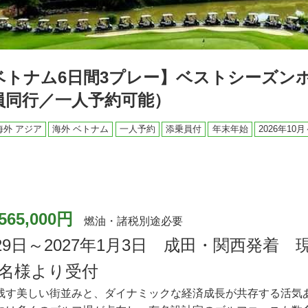
ベトナム6日間3プレー】ベストシーズン
員同行／一人予約可能）
海外 アジア
海外 ベトナム
一人予約
添乗員付
年末年始
2026年10月
565,000円
燃油・諸税別途必要
2月29日～2027年1月3日 成田・関西発着
1名様より受付
残す美しい街並みと、ダイナミックな経済成長が共存する活気