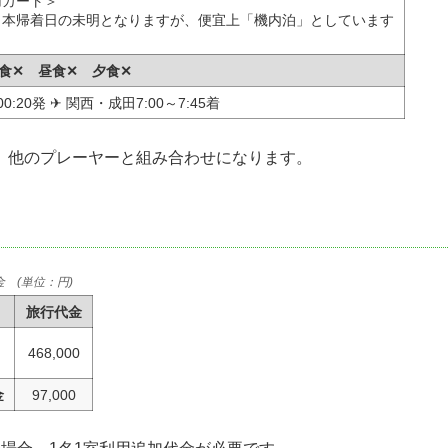
用カート＞
日本帰着日の未明となりますが、便宜上「機内泊」としています
 朝食✕ 昼食✕ 夕食✕
0:20発 ✈ 関西・成田7:00～7:45着
、他のプレーヤーと組み合わせになります。
 (単位：円)
旅行代金
468,000
金
97,000