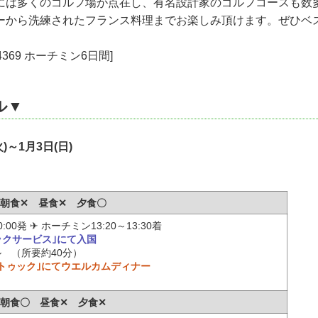
には多くのゴルフ場が点在し、有名設計家のゴルフコースも数
ーから洗練されたフランス料理までお楽しみ頂けます。ぜひベ
4369 ホーチミン6日間]
ル▼
火)～1月3日(日)
火) 朝食✕ 昼食✕ 夕食〇
:00発 ✈ ホーチミン13:20～13:30着
ックサービス｣にて入国
 （所要約40分）
トゥック｣にてウエルカムディナー
水) 朝食〇 昼食✕ 夕食✕