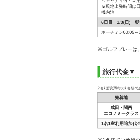
＜キャディ付・乗
※現地出発時間は
機内泊
6日目 1/3(日)
ホーチミン00:05～0
※ゴルフプレーは
旅行代金▼
2名1室利用時の1名様代金
発着地
成田・関西
エコノミークラス
1名1室利用追加代