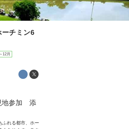
ホーチミン6
～12月
 現地参加 添
あふれる都市、ホー