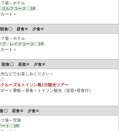
ルフ場～ホテル
ゴルフコース 1R
用カート＞
木) 朝食〇 昼食✕ 夕食✕
ルフ場～ホテル
ラブ レイクコース 1R
用カート＞
祝) 朝食〇 昼食✕ 夕食✕
観光などでお楽しみください～
光◇
クルーズ＆トイソン島1日観光ツアー
ボート乗船～昼食～トイソン観光（送迎+昼食付）
 朝食〇 昼食✕ 夕食✕
ルフ場～空港
ート 1R