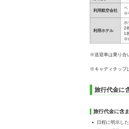
ベ
利用航空会社
※
ホ
2
利用ホテル
1
※
※送迎車は乗り合
※キャディチップはプ
旅行代金に
旅行代金に含
日程に明示した