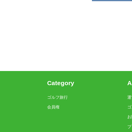
Category
A
ゴルフ旅行
運
会員権
ゴ
お
プ