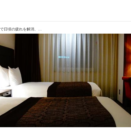
【フィジカル】寝転ぶだけの15分ケアで日頃の疲れを解消、ラウンド前夜もおすすめ！