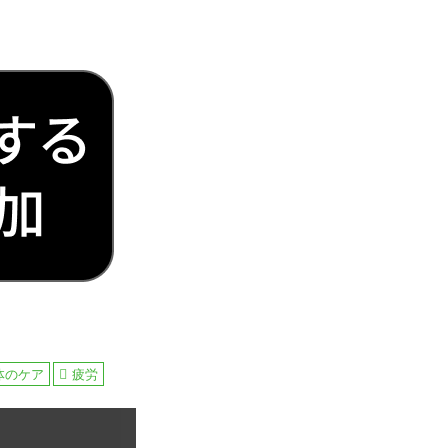
体のケア
疲労