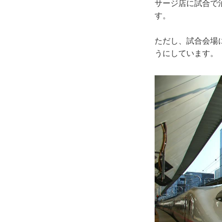
サージ店に試合で
す。
ただし、試合会場
うにしています。