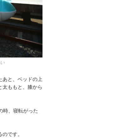
ない
たあと、ベッドの上
と太ももと、膝から
の時、寝転がった
るのです。