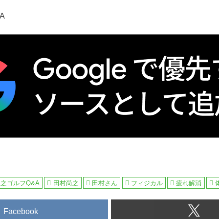
A
之ゴルフQ&A
田村尚之
田村さん
フィジカル
疲れ解消
Facebook