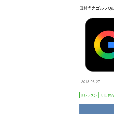
田村尚之ゴルフQ&
2018-06-27
レッスン
田村尚