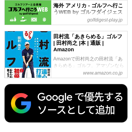
海外 アメリカ - ゴルフへ行こ
うWEB by ゴルフダイジェス
ト
golfdigest-play.jp
海外 アメリカ の記事一覧 - 沖縄
から北海道まで全国の国内ゴルフ
田村流「あきらめる」ゴルフ
旅行、ハワイ・北南米・英国・ス
| 田村尚之 |本 | 通販 |
コットランド・欧州・タイ・マレ
Amazon
ーシアなど世界中の海外ゴルフ旅
Amazonで田村尚之の田村流「あ
行をご案内。ゴルフ場会員権の売
きらめる」ゴルフ。アマゾンなら
買、ゴルフダイジェストだけのお
ポイント還元本が多数。田村尚之
www.amazon.co.jp
得なメンバーシップ情報。初心
作品ほか、お急ぎ便対象商品は当
者・アベレージから上級者も楽し
日お届けも可能。また田村流「あ
める厳選ゴルフ特集を毎日配信。
きらめる」ゴルフもアマゾン配送
編集の目利きが作るゴルフダイジ
商品なら通常配送無料。
ェストの公式総合サイト・ゴルフ
へ行こうWEB by ゴルフダイジェ
スト