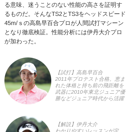
る意味、迷うことのない性能の高さを証明す
るものだ。そんなTS2とTS3をヘッドスピード
45m/ｓの高島早百合プロが人間試打マシーン
となり徹底検証。性能分析には伊丹大介プロ
が加わった。
【試打】高島早百合
2011年プロテスト合格。恵ま
れた体格と持ち前の飛距離を
武器に2010年東北ジュニア優
勝などジュニア時代から活躍
【解説】伊丹大介
わかりやすいレッスンが定