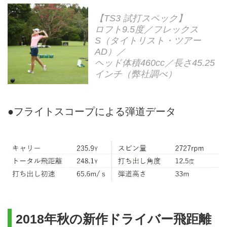
【TS3 試打スペック】
ロフト9.5度／フレックス
S（タイトリスト・ツアー
AD）／
ヘッド体積460cc／長さ45.25
インチ（弊社調べ）
●フライトスコープによる弾道データ
2018年秋の新作ドライバー飛距離