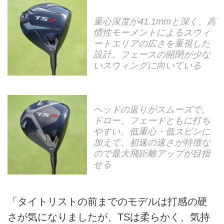
重心深度が41.1mmと深く、高
慣性モーメントによるスウィ
ートエリアの広さを重視した
設計。フェースの開閉が少な
いスウィングに向いている
ヘッドの返りがスムーズで、
ドロー、フェードともに打ち
やすい。低重心・低スピンに
加えて、初速の速さが特徴な
ので最大飛距離アップが目指
せる
「タイトリストの前までのモデルは打感の硬
さが気になりましたが、TSは柔らかく、気持