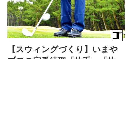
↑
【スウィングづくり】いまや
プロの定番練習「片手」「片
足」打ち。アベレージゴルフ
ァーが試すなら、どこに注意?