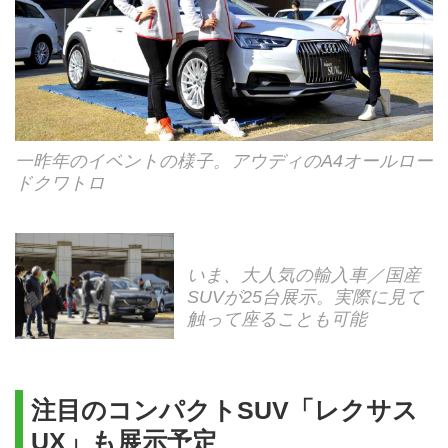
一昨年のイベントの様子。アウディのA4オールロー
ドクワトロ
いま、大人気の輸入車／国産
SUVが25台展示。実際に見て
触って座ることも可能
注目のコンパクトSUV「レクサス
UX」も展示予定