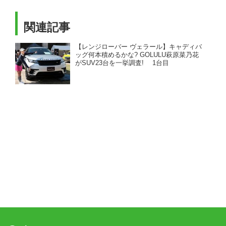
関連記事
【レンジローバー ヴェラール】キャディバ
ッグ何本積めるかな? GOLULU萩原菜乃花
がSUV23台を一挙調査! 1台目