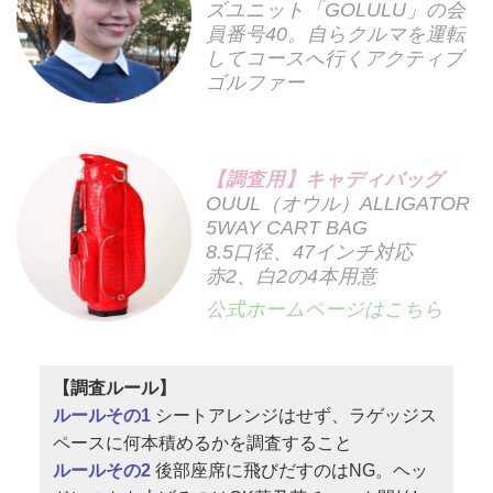
ズユニット「GOLULU」の会
員番号40。自らクルマを運転
してコースへ行くアクティブ
ゴルファー
【調査用】キャディバッグ
OUUL（オウル）ALLIGATOR
5WAY CART BAG
8.5口径、47インチ対応
赤2、白2の4本用意
公式ホームページはこちら
【調査ルール】
ルールその1
シートアレンジはせず、ラゲッジス
ペースに何本積めるかを調査すること
ルールその2
後部座席に飛びだすのはNG。ヘッ