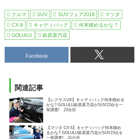
クルマ
SUV
SUVフェア2018
マツダ
CX-8
キャディバッグ
何本積めるかな？
GOLULU
萩原菜乃花
Facebook
関連記事
【レクサスUX】キャディバッグ何本積める
かな? GOLULU萩原菜乃花がSUV23台を一
挙調査! 23台目
【マツダ CX-5】キャディバッグ何本積め
るかな? GOLULU萩原菜乃花がSUV23台を
一挙調査! 21台目