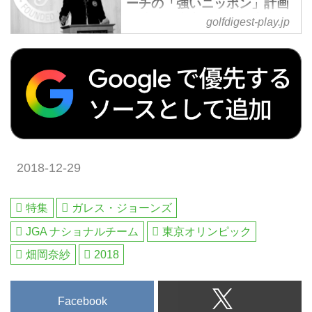
ーチの「強いニッポン」計画
（後編）東京五輪への土台 -
golfdigest-play.jp
ゴルフへ行こうWEB by ゴル
フダイジェスト
2017年はアマチュアの金谷拓実
が日本オープンで2位になり、
2016年は畑岡奈紗が日本女子オ
ープンに優勝する（プロ入り後の
2017年も連覇）など、JGAのナシ
ョナルチームに所属する選手の活
2018-12-29
躍が目立つが、その立役者ともい
えるのが2015年にヘッドコーチ
に就任したガレス・ジョーンズ氏
特集
ガレス・ジョーンズ
だ。選手たちからも「もっと早く
出会いたかった」と高く評価され
JGA ナショナルチーム
東京オリンピック
るジョーンズ氏に話を聞いた。
畑岡奈紗
2018
（週刊GD2018年1月30日号の記
事より）
「データは“意見”ではなく客観的
Facebook
な“事実”。納得するしかない」