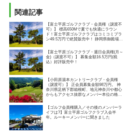
史、国内ゴルフ場ミニガイドとい
関連記事
っ...
【富士平原ゴルフクラブ・会員権（譲渡不
可）】 標高650Mで夏でも快適にラウン
ド！富士平原ゴルフクラブはコミコミプラ
ン49.5万円で絶賛販売中！ 静岡県御殿場
市、富士山が絶景コースの会員権購入情
報。
【富士平原ゴルフクラブ・週日会員権(月～
金)（譲渡不可）】 募集金額16.5万円(税
込）好評販売中！
【小田原湯本カントリークラブ・会員権
（譲渡可）】 正会員募集金額98万円。 神
奈川県足柄下郡箱根町、地元神奈川や都心
からもアクセス抜群なメンバー本位の格式
のあるコース。
【ゴルフ会員権購入／その後のメンバーラ
イフは?】富士平原ゴルフクラブ入会半
年。ルーキーメンバーに聞きました