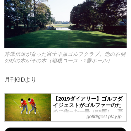
芹澤信雄が育った富士平原ゴルフクラブ。池の右側
の杉の木がその木（箱根コース・1番ホール）
月刊GDより
【2019ダイアリー】ゴルフダ
イジェストがゴルファーのた
めに作った一冊（B5版）。芹
golfdigest-play.jp
澤信雄、藤田寛之「フェード
技術論」、「新ルール大改