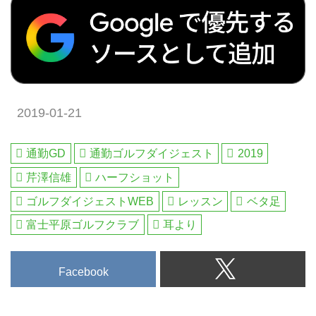
造」「ゴルフ世界史」特集。
ビジネス対応、スコア管理、
ゴルフ場ミニガイド付き! - ゴ
ルフへ行こうWEB by ゴルフ
ダイジェスト
ゴルフダイジェストが作った
「GOLFER`S DIARY 2019」。パ
2019-01-21
ッと見はB5版の普通の手帳です
が、なかを覗けばゴルフライフに
満ちた仕掛けと特集が満載です。
通勤GD
通勤ゴルフダイジェスト
2019
その主役が、日本屈指のフェード
芹澤信雄
ハーフショット
マスター「芹澤信雄&藤田寛之」
の師弟によるフェード技術論。
ゴルフダイジェストWEB
レッスン
ベタ足
「本物のフェードは右に曲がらな
富士平原ゴルフクラブ
耳より
い」という禅問答的メッセージか
ら始まります。加えて2019年は
ゴルフ新ルール元年。シンプルに
Facebook
なったルールを図解説明。これま
でご好評頂いた手帳機能の良さは
そのままに、世界ゴルフ史、ギア